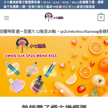
Skip
小七糖果屋電子煙煙彈官網，SP2S、ILIA、KISS、RELX各類電子煙、煙彈
兩千免運費!!!週一至周六每日六點前
出貨
三天711貨到付款取貨
to
content
0
sp2s/relx/kiss/ilia/swag各類電子煙煙彈買越多越便宜