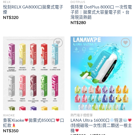
RELX
DOTPLUS
悅刻RELX GA8000口拋棄式電子
佩特里 DotPlus 8000口 一次性電
煙
子菸｜拋棄式大容量電子菸・台
灣現貨熱銷
NT$
320
NT$
280
Add to
Add to
wishlist
wishlist
XIAOKE
熱門電子煙煙彈
梟客Xiaoke
拋棄式8500口
口
LANA Ultra 16000口
特涼
紅款
(特規磁吸一次性)買二顆送一根主
機
NT$
350