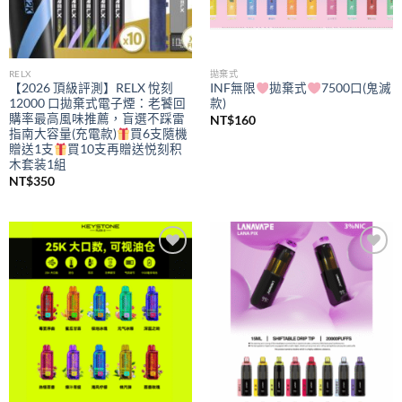
RELX
拋棄式
【2026 頂級評測】RELX 悅刻
INF無限
拋棄式
7500口(鬼滅
12000 口拋棄式電子煙：老饕回
款)
購率最高風味推薦，盲選不踩雷
NT$
160
指南大容量(充電款)
買6支隨機
贈送1支
買10支再贈送悦刻积
木套装1組
NT$
350
Add to
Add to
wishlist
wishlist