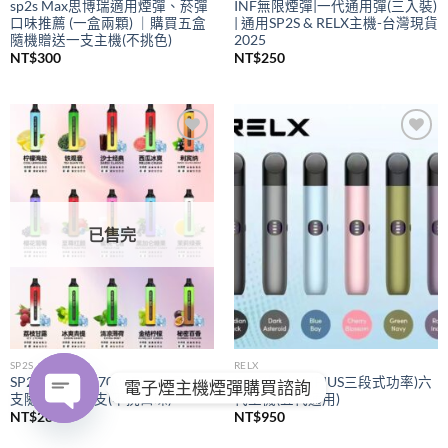
sp2s Max思博瑞適用煙彈、菸彈
INF無限煙彈|一代通用彈(三入裝)
口味推薦 (一盒兩顆) ｜購買五盒
| 通用SP2S & RELX主機-台灣現貨
隨機贈送一支主機(不挑色)
2025
NT$
300
NT$
250
Add to
Add to
wishlist
wishlist
已售完
SP2S
RELX
SP2S拋棄式
7000口｜購買五
RELX悅刻
(PIUS三段式功率)六
電子煙主機煙彈購買諮詢
支隨機贈送一支(不挑口味)
代主機(五代通用)
NT$
280
NT$
950
OPEN