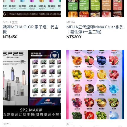
MEHA主機
MEHA
魅嗨MEHA GLOR 電子煙一代主
MEHA五代煙彈Meha Crush系列
機
｜霧化彈 (一盒三顆)
NT$
450
NT$
300
Add to
Add to
wishlist
wishlist
SP2S
INF