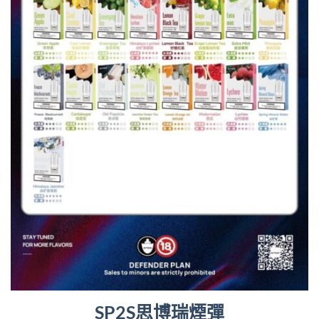
SP2S思博瑞煙彈