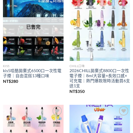
Add to
Add to
wishlist
wishlist
已售完
KIS5
CHILL口味
kis5哇酷拋棄式6500口一次性電
2026CHILL拋棄式8800口一次性
子煙｜自由混搭13種口味
電子煙｜8ml大容量×長效口感×
可充電｜熱門爆款限時活動買6支
NT$
280
送1支
NT$
350
Add to
Add to
wishlist
wishlist