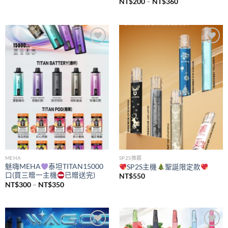
價
NT$
200
–
NT$
360
格
範
圍：
NT$200
到
NT$360
Add to
Add to
wishlist
wishlist
MEHA
SP2S推薦
魅嗨MEHA
泰坦TITAN15000
SP2S主機
聖誕限定款
口(買三贈一主機
已贈送完)
NT$
550
價
NT$
300
–
NT$
350
格
範
圍：
NT$300
到
NT$350