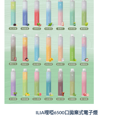
ILIA哩啞6500口
拋棄式電子煙