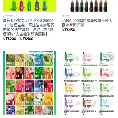
KEYSTONE
拋棄式
鑰石 KEYSTONE FLEX-3 25000
LANA 20000口拋棄式電子煙大
口｜雙模主機、可注油空倉現貨
容量
閃光彈
推薦 另售空倉款可注油【買1盒
NT$
450
煙彈贈1支主機
顏色隨機】
價
NT$
200
–
NT$
400
格
範
圍：
NT$200
到
NT$400
Add to
Add to
wishlist
wishlist