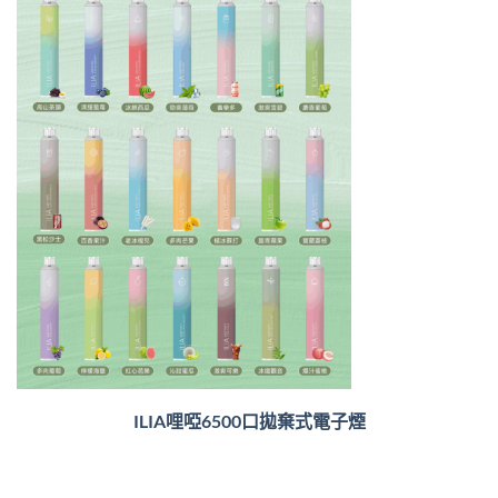
ILIA哩啞6500口
拋棄式電子煙