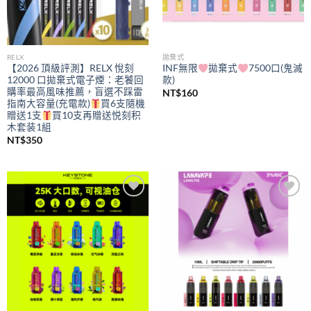
RELX
拋棄式
【2026 頂級評測】RELX 悅刻
INF無限
拋棄式
7500口(鬼滅
12000 口拋棄式電子煙：老饕回
款)
購率最高風味推薦，盲選不踩雷
NT$
160
指南大容量(充電款)
買6支隨機
贈送1支
買10支再贈送悦刻积
木套装1組
NT$
350
Add to
Add to
wishlist
wishlist