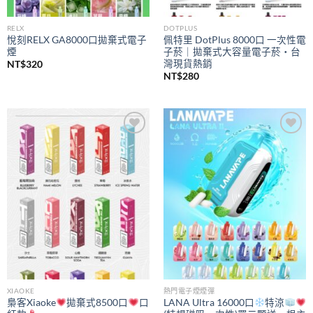
RELX
DOTPLUS
悅刻RELX GA8000口拋棄式電子
佩特里 DotPlus 8000口 一次性電
煙
子菸｜拋棄式大容量電子菸・台
灣現貨熱銷
NT$
320
NT$
280
Add to
Add to
wishlist
wishlist
XIAOKE
熱門電子煙煙彈
梟客Xiaoke
拋棄式8500口
口
LANA Ultra 16000口
特涼