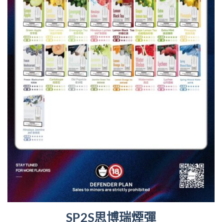
SP2S思博瑞煙彈