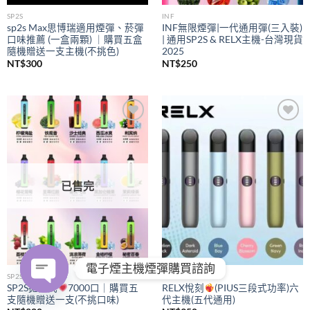
SP2S
INF
sp2s Max思博瑞適用煙彈、菸彈
INF無限煙彈|一代通用彈(三入裝)
口味推薦 (一盒兩顆) ｜購買五盒
| 通用SP2S & RELX主機-台灣現貨
隨機贈送一支主機(不挑色)
2025
NT$
300
NT$
250
Add to
Add to
wishlist
wishlist
已售完
電子煙主機煙彈購買諮詢
SP2S
RELX
SP2S拋棄式
7000口｜購買五
RELX悅刻
(PIUS三段式功率)六
支隨機贈送一支(不挑口味)
代主機(五代通用)
OPEN