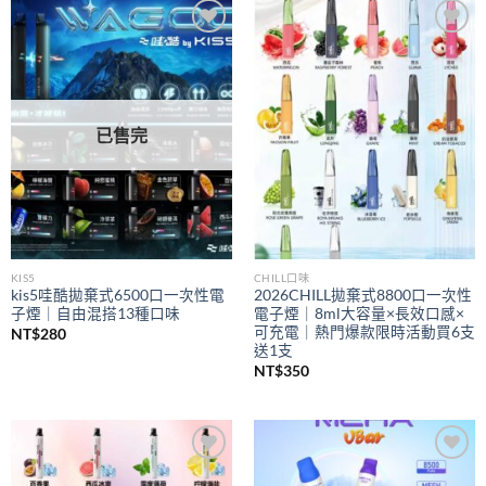
到
NT$350
Add to
Add to
wishlist
wishlist
已售完
KIS5
CHILL口味
kis5哇酷拋棄式6500口一次性電
2026CHILL拋棄式8800口一次性
子煙｜自由混搭13種口味
電子煙｜8ml大容量×長效口感×
可充電｜熱門爆款限時活動買6支
NT$
280
送1支
NT$
350
Add to
Add to