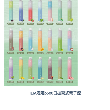
ILIA哩啞6500口
拋棄式電子煙