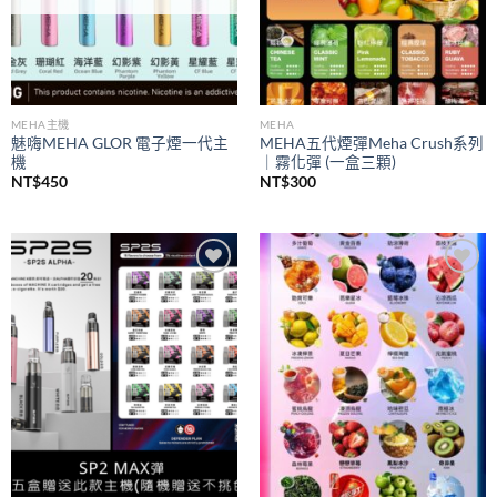
MEHA主機
MEHA
魅嗨MEHA GLOR 電子煙一代主
MEHA五代煙彈Meha Crush系列
機
｜霧化彈 (一盒三顆)
NT$
450
NT$
300
Add to
Add to
wishlist
wishlist