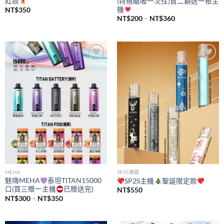
紅款
(特規磁吸一次性)買二顆送一根主
機
NT$
350
價
NT$
200
–
NT$
360
格
範
圍：
NT$200
到
NT$360
Add to
Add to
wishlist
wishlist
MEHA
SP2S推薦
魅嗨MEHA
泰坦TITAN15000
SP2S主機
聖誕限定款
口(買三贈一主機
已贈送完)
NT$
550
價
NT$
300
–
NT$
350
格
範
圍：
NT$300