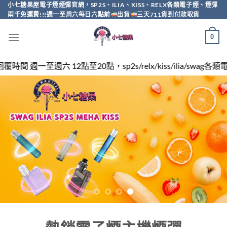
Skip
小七糖果屋電子煙煙彈官網，SP2S、ILIA、KISS、RELX各類電子煙、煙彈
兩千免運費!!!週一至周六每日六點前
出貨
三天711貨到付款取貨
to
content
0
sp2s/relx/kiss/ilia/swag各類電子煙煙彈買越多越便宜