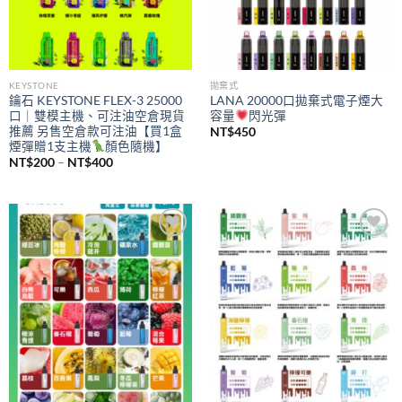
KEYSTONE
拋棄式
鑰石 KEYSTONE FLEX-3 25000
LANA 20000口拋棄式電子煙大
口｜雙模主機、可注油空倉現貨
容量
閃光彈
推薦 另售空倉款可注油【買1盒
NT$
450
煙彈贈1支主機
顏色隨機】
價
NT$
200
–
NT$
400
格
範
圍：
NT$200
到
NT$400
Add to
Add to
wishlist
wishlist