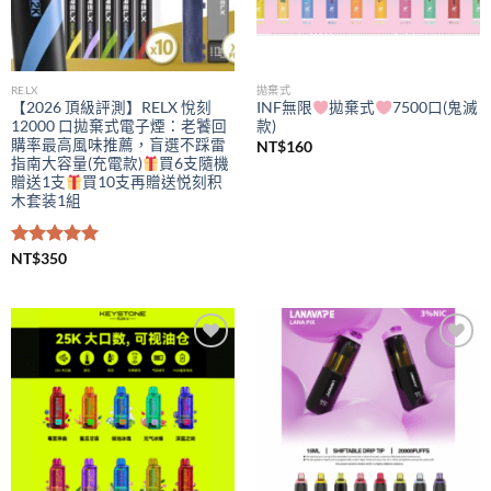
RELX
拋棄式
【2026 頂級評測】RELX 悅刻
INF無限
拋棄式
7500口(鬼滅
12000 口拋棄式電子煙：老饕回
款)
購率最高風味推薦，盲選不踩雷
NT$
160
指南大容量(充電款)
買6支隨機
贈送1支
買10支再贈送悦刻积
木套装1組
評分
NT$
350
5.00
滿分 5
Add to
Add to
wishlist
wishlist