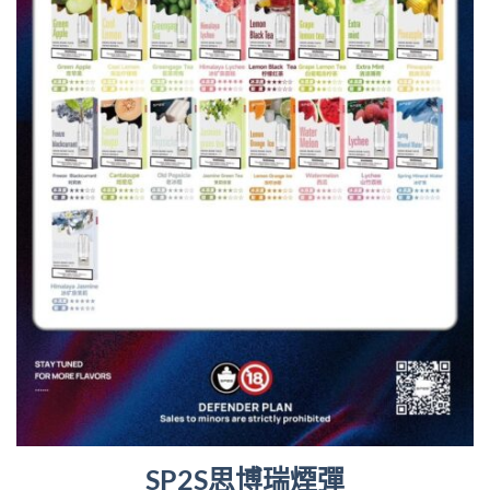
SP2S思博瑞煙彈