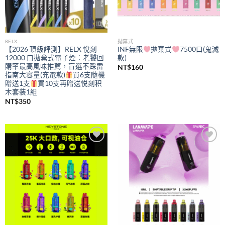
RELX
拋棄式
【2026 頂級評測】RELX 悅刻
INF無限
拋棄式
7500口(鬼滅
12000 口拋棄式電子煙：老饕回
款)
購率最高風味推薦，盲選不踩雷
NT$
160
指南大容量(充電款)
買6支隨機
贈送1支
買10支再贈送悦刻积
木套装1組
NT$
350
Add to
Add to
wishlist
wishlist