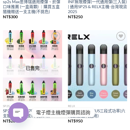
sp2s Max思博瑞適用煙彈、菸彈
INF無限煙彈|一代通用彈(三入裝)
口味推薦 (一盒兩顆) ｜購買五盒
| 通用SP2S & RELX主機-台灣現貨
隨機贈送一支主機(不挑色)
2025
NT$
300
NT$
250
Add to
Add to
wishlist
wishlist
已售完
SP2S
RELX
SP2S拋棄式
7000口｜購買五
RELX悅刻
(PIUS三段式功率)六
電子煙主機煙彈購買諮詢
支隨機贈送一支(不挑口味)
代主機(五代通用)
NT$
280
NT$
950
OPEN