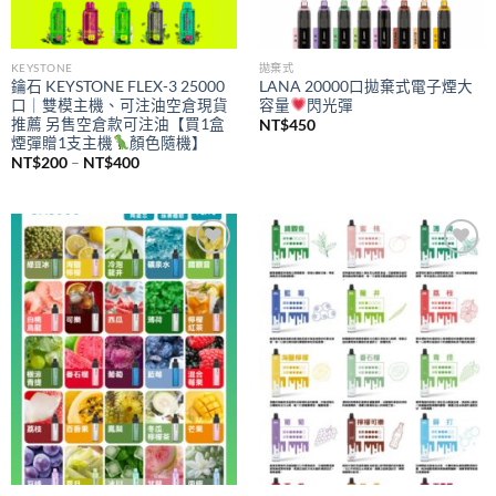
KEYSTONE
拋棄式
鑰石 KEYSTONE FLEX-3 25000
LANA 20000口拋棄式電子煙大
口｜雙模主機、可注油空倉現貨
容量
閃光彈
推薦 另售空倉款可注油【買1盒
NT$
450
煙彈贈1支主機
顏色隨機】
價
NT$
200
–
NT$
400
格
範
圍：
NT$200
到
NT$400
Add to
Add to
wishlist
wishlist