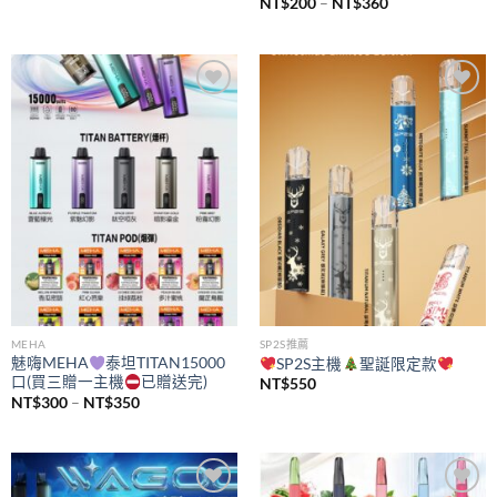
價
NT$
200
–
NT$
360
格
範
圍：
NT$200
到
NT$360
Add to
Add to
wishlist
wishlist
MEHA
SP2S推薦
魅嗨MEHA
泰坦TITAN15000
SP2S主機
聖誕限定款
口(買三贈一主機
已贈送完)
NT$
550
價
NT$
300
–
NT$
350
格
範
圍：
NT$300
到
NT$350