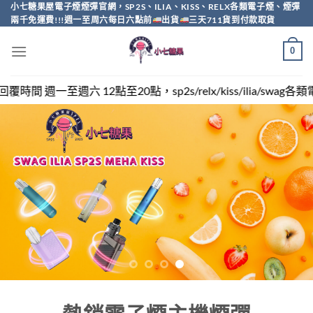
Skip
小七糖果屋電子煙煙彈官網，SP2S、ILIA、KISS、RELX各類電子煙、煙彈
兩千免運費!!!週一至周六每日六點前
出貨
三天711貨到付款取貨
to
content
0
sp2s/relx/kiss/ilia/swag各類電子煙煙彈買越多越便宜