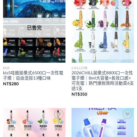
Add to
Add to
wishlist
wishlist
已售完
KIS5
CHILL口味
kis5哇酷拋棄式6500口一次性電
2026CHILL拋棄式8800口一次性
子煙｜自由混搭13種口味
電子煙｜8ml大容量×長效口感×
可充電｜熱門爆款限時活動買6支
NT$
280
送1支
NT$
350
Add to
Add to
wishlist
wishlist