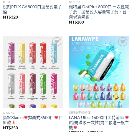
RELX
DOTPLUS
悅刻RELX GA8000口拋棄式電子
佩特里 DotPlus 8000口 一次性電
煙
子菸｜拋棄式大容量電子菸・台
灣現貨熱銷
NT$
320
NT$
280
Add to
Add to
wishlist
wishlist
XIAOKE
熱門電子煙煙彈
梟客Xiaoke
拋棄式8500口
口
LANA Ultra 16000口
特涼
紅款
(特規磁吸一次性)買二顆送一根主
機
NT$
350