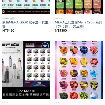
MEHA主機
MEHA
魅嗨MEHA GLOR 電子煙一代主
MEHA五代煙彈Meha Crush系列
機
｜霧化彈 (一盒三顆)
NT$
450
NT$
300
Add to
Add to
wishlist
wishlist
SP2S
INF