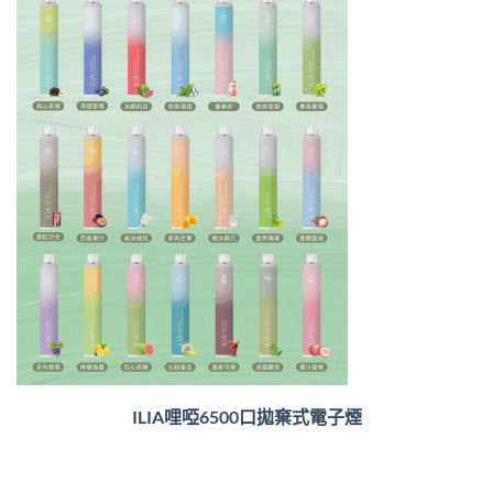
ILIA哩啞6500口
拋棄式電子煙