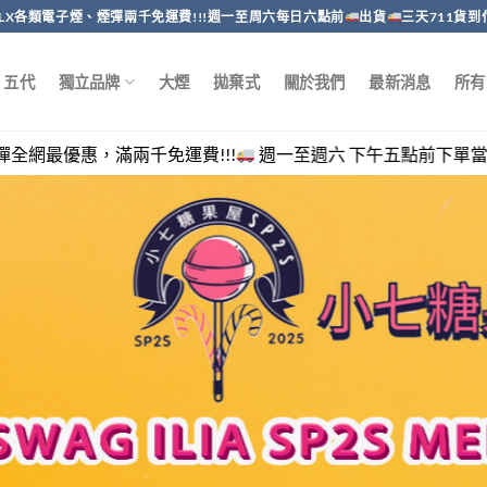
RELX各類電子煙、煙彈兩千免運費!!!週一至周六每日六點前
出貨
三天711貨到
五代
獨立品牌
大煙
拋棄式
關於我們
最新消息
所有
千免運費!!!
週一至週六 下午五點前下單當日出貨，客服回覆時間 週一