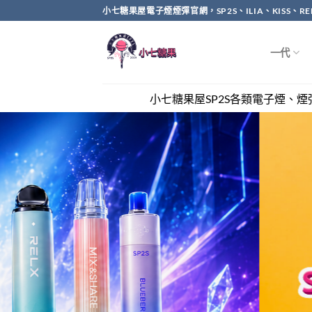
Skip
小七糖果屋電子煙煙彈官網，SP2S、ILIA、KISS、
to
content
一代
小七糖果屋SP2S各類電子煙、煙彈全網最優惠，滿兩