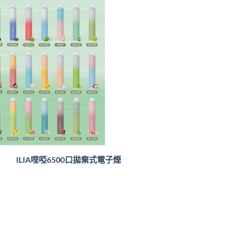
ILIA哩啞6500口
拋棄式電子煙