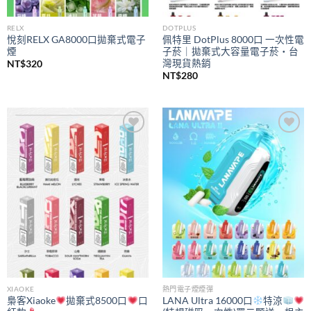
RELX
DOTPLUS
悅刻RELX GA8000口拋棄式電子
佩特里 DotPlus 8000口 一次性電
煙
子菸｜拋棄式大容量電子菸・台
灣現貨熱銷
NT$
320
NT$
280
Add to
Add to
wishlist
wishlist
XIAOKE
熱門電子煙煙彈
梟客Xiaoke
拋棄式8500口
口
LANA Ultra 16000口
特涼