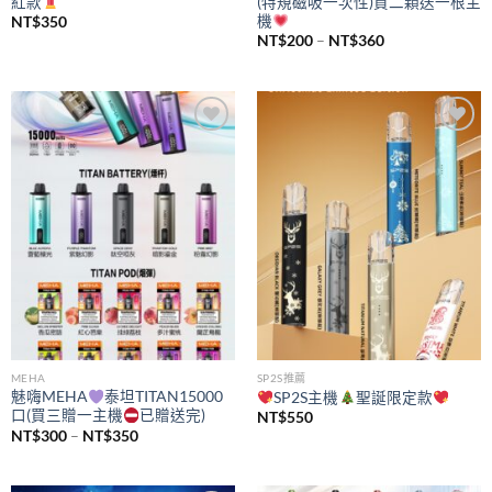
紅款
(特規磁吸一次性)買二顆送一根主
機
NT$
350
價
NT$
200
–
NT$
360
格
範
圍：
NT$200
到
NT$360
Add to
Add to
wishlist
wishlist
MEHA
SP2S推薦
魅嗨MEHA
泰坦TITAN15000
SP2S主機
聖誕限定款
口(買三贈一主機
已贈送完)
NT$
550
價
NT$
300
–
NT$
350
格
範
圍：
NT$300