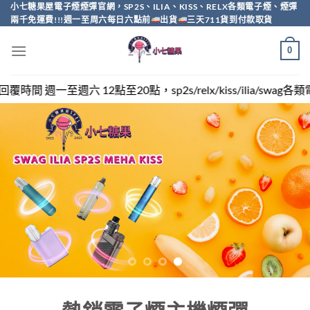
Skip
小七糖果屋電子煙煙彈官網，SP2S、ILIA、KISS、RELX各類電子煙、煙彈
兩千免運費!!!週一至周六每日六點前
出貨
三天711貨到付款取貨
to
content
0
sp2s/relx/kiss/ilia/swag各類電子煙煙彈買越多越便