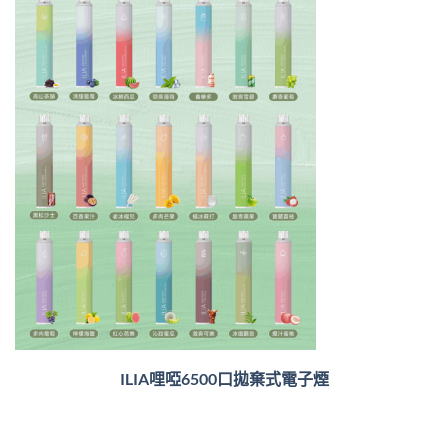
ILIA哩啞6500口
拋棄式電子煙