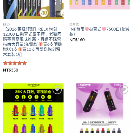
RELX
拋棄式
【2026 頂級評測】RELX 悅刻
INF無限
拋棄式
7500口(鬼滅
12000 口拋棄式電子煙：老饕回
款)
購率最高風味推薦，盲選不踩雷
NT$
160
指南大容量(充電款)
買6支隨機
贈送1支
買10支再贈送悦刻积
木套装1組
評分
NT$
350
5.00
滿分 5
Add to
Add to
wishlist
wishlist