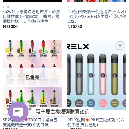
SP2S
INF
sp2s Max思博瑞適用煙彈、菸彈
INF無限煙彈|一代通用彈(三入裝)
口味推薦 (一盒兩顆) ｜購買五盒
| 通用SP2S & RELX主機-台灣現貨
隨機贈送一支主機(不挑色)
2025
NT$
300
NT$
250
Add to
Add to
wishlist
wishlist
已售完
電子煙主機煙彈購買諮詢
SP2S
RELX
SP2S拋棄式
7000口｜購買五
RELX悅刻
(PIUS三段式功率)六
支隨機贈送一支(不挑口味)
代主機(五代通用)
OPEN