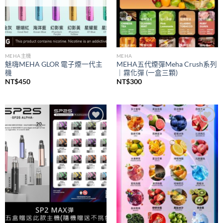
MEHA主機
MEHA
魅嗨MEHA GLOR 電子煙一代主
MEHA五代煙彈Meha Crush系列
機
｜霧化彈 (一盒三顆)
NT$
450
NT$
300
Add to
Add to
wishlist
wishlist