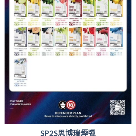
SP2S思博瑞煙彈