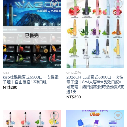
到
NT$350
Add to
Add to
wishlist
wishlist
已售完
KIS5
CHILL口味
kis5哇酷拋棄式6500口一次性電
2026CHILL拋棄式8800口一次性
子煙｜自由混搭13種口味
電子煙｜8ml大容量×長效口感×
可充電｜熱門爆款限時活動買6支
NT$
280
送1支
NT$
350
Add to
Add to