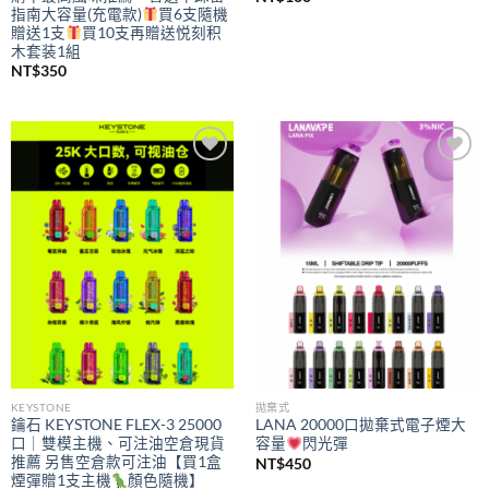
指南大容量(充電款)
買6支隨機
贈送1支
買10支再贈送悦刻积
木套装1組
NT$
350
Add to
Add to
wishlist
wishlist
KEYSTONE
拋棄式
鑰石 KEYSTONE FLEX-3 25000
LANA 20000口拋棄式電子煙大
口｜雙模主機、可注油空倉現貨
容量
閃光彈
推薦 另售空倉款可注油【買1盒
NT$
450
煙彈贈1支主機
顏色隨機】