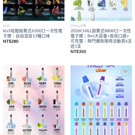
KIS5
CHILL口味
kis5哇酷拋棄式6500口一次性電
2026CHILL拋棄式8800口一次性
子煙｜自由混搭13種口味
電子煙｜8ml大容量×長效口感×
可充電｜熱門爆款限時活動買6支
NT$
280
送1支
NT$
350
Add to
Add to
wishlist
wishlist