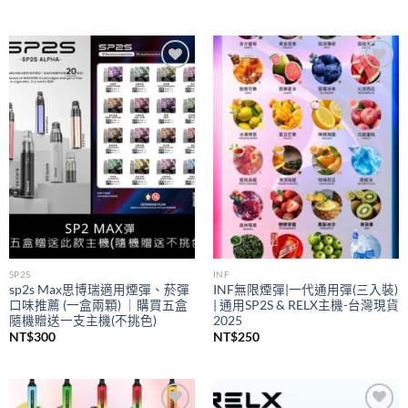
Add to
Add to
wishlist
wishlist
SP2S
INF
sp2s Max思博瑞適用煙彈、菸彈
INF無限煙彈|一代通用彈(三入裝)
口味推薦 (一盒兩顆) ｜購買五盒
| 通用SP2S & RELX主機-台灣現貨
隨機贈送一支主機(不挑色)
2025
NT$
300
NT$
250