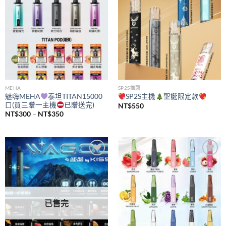
MEHA
SP2S推薦
魅嗨MEHA
泰坦TITAN15000
SP2S主機
聖誕限定款
口(買三贈一主機
已贈送完)
NT$
550
價
NT$
300
–
NT$
350
格
範
圍：
NT$300
到
NT$350
Add to
Add to
wishlist
wishlist
已售完