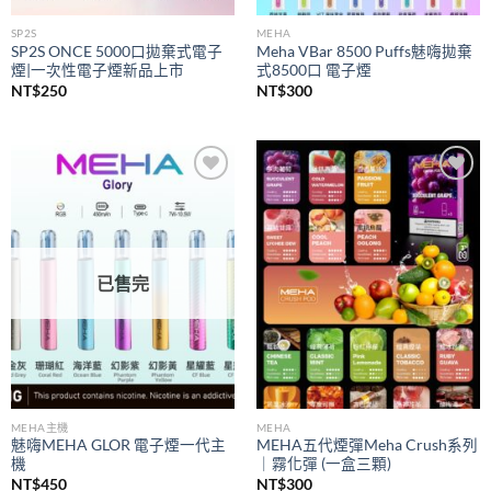
SP2S
MEHA
SP2S ONCE 5000口拋棄式電子
Meha VBar 8500 Puffs魅嗨拋棄
煙|一次性電子煙新品上市
式8500口 電子煙
NT$
250
NT$
300
Add to
Add to
wishlist
wishlist
已售完
MEHA主機
MEHA
魅嗨MEHA GLOR 電子煙一代主
MEHA五代煙彈Meha Crush系列
機
｜霧化彈 (一盒三顆)
NT$
450
NT$
300