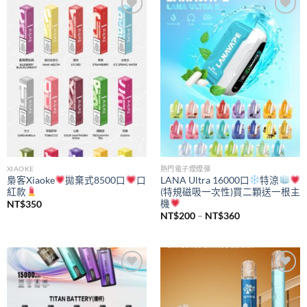
Add to
Add to
wishlist
wishlist
XIAOKE
熱門電子煙煙彈
梟客Xiaoke
拋棄式8500口
口
LANA Ultra 16000口
特涼
紅款
(特規磁吸一次性)買二顆送一根主
機
NT$
350
價
NT$
200
–
NT$
360
格
範
圍：
NT$200
到
NT$360
Add to
Add to
wishlist
wishlist