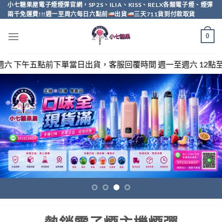
Skip
小七糖果屋電子煙煙彈官網，SP2S、ILIA、KISS、RELX各類電子煙、煙彈
兩千免運費!!!週一至周六每日六點前
出貨
三天711貨到付款取貨
to
content
0
服回覆時間 週一至週六 12點至20點，sp2s/relx/kiss/i