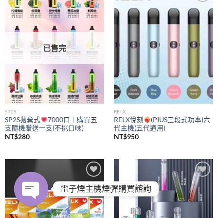
Add to
Add to
wishlist
wishlist
已售完
SP2S
RELX
SP2S拋棄式
7000口｜購買五
RELX悅刻
(PIUS三段式功率)六
支隨機贈送一支(不挑口味)
代主機(五代通用)
NT$
280
NT$
950
Add to
Add to
電子煙主機煙彈購買諮詢
wishlist
wishlist
OPEN