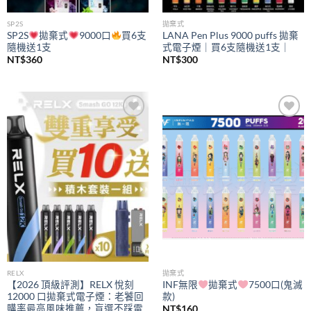
SP2S
拋棄式
SP2S
拋棄式
9000口
買6支
LANA Pen Plus 9000 puffs 拋棄
隨機送1支
式電子煙｜買6支隨機送1支｜
NT$
360
NT$
300
Add to
Add to
wishlist
wishlist
RELX
拋棄式
【2026 頂級評測】RELX 悅刻
INF無限
拋棄式
7500口(鬼滅
12000 口拋棄式電子煙：老饕回
款)
購率最高風味推薦，盲選不踩雷
NT$
160