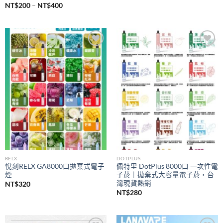
價
NT$
200
–
NT$
400
格
範
圍：
NT$200
到
NT$400
Add to
Add to
wishlist
wishlist
RELX
DOTPLUS
悅刻RELX GA8000口拋棄式電子
佩特里 DotPlus 8000口 一次性電
煙
子菸｜拋棄式大容量電子菸・台
灣現貨熱銷
NT$
320
NT$
280