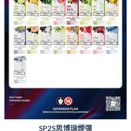
SP2S思博瑞煙彈