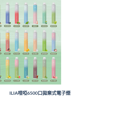
ILIA哩啞6500口
拋棄式電子煙