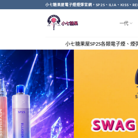
Skip
小七糖果屋電子煙煙彈官網，SP2S、ILIA、KISS、
to
content
一代
小七糖果屋SP2S各類電子煙、煙彈全網最優惠，滿兩