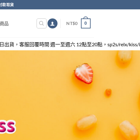
付款取貨
0
NT$
0
商品
週六 12點至20點，sp2s/relx/kiss/ilia/swag各