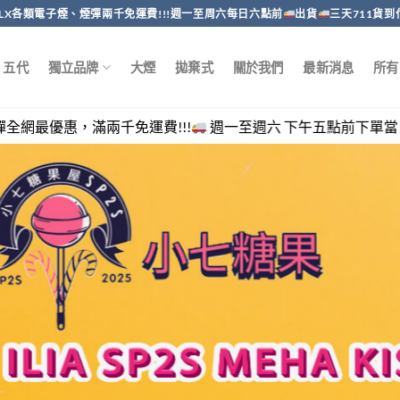
RELX各類電子煙、煙彈兩千免運費!!!週一至周六每日六點前
出貨
三天711貨到
五代
獨立品牌
大煙
拋棄式
關於我們
最新消息
所有
千免運費!!!
週一至週六 下午五點前下單當日出貨，客服回覆時間 週一至