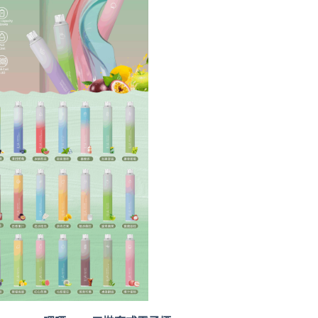
ILIA哩啞6500口
拋棄式電子煙