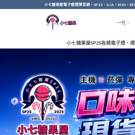
Skip
小七糖果屋電子煙煙彈官網，SP2S、ILIA、KISS、
to
content
一代
小七糖果屋SP2S各類電子煙、煙彈全網最優惠，滿兩千