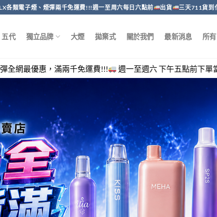
RELX各類電子煙、煙彈兩千免運費!!!週一至周六每日六點前
出貨
三天711貨到
五代
獨立品牌
大煙
拋棄式
關於我們
最新消息
所有
免運費!!!
週一至週六 下午五點前下單當日出貨，客服回覆時間 週一至