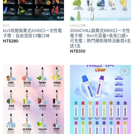
KIS5
CHILL口味
kis5哇酷拋棄式6500口一次性電
2026CHILL拋棄式8800口一次性
子煙｜自由混搭13種口味
電子煙｜8ml大容量×長效口感×
可充電｜熱門爆款限時活動買6支
NT$
280
送1支
NT$
350
Add to
Add to
wishlist
wishlist