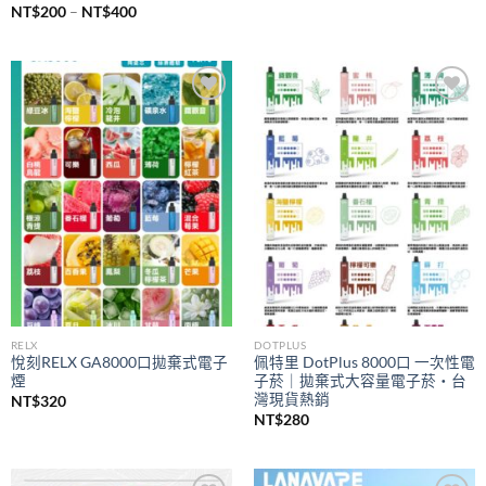
價
NT$
200
–
NT$
400
格
範
圍：
NT$200
到
NT$400
Add to
Add to
wishlist
wishlist
RELX
DOTPLUS
悅刻RELX GA8000口拋棄式電子
佩特里 DotPlus 8000口 一次性電
煙
子菸｜拋棄式大容量電子菸・台
灣現貨熱銷
NT$
320
NT$
280