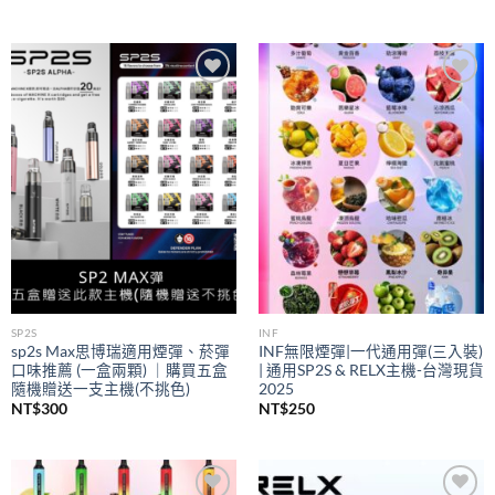
Add to
Add to
wishlist
wishlist
SP2S
INF
sp2s Max思博瑞適用煙彈、菸彈
INF無限煙彈|一代通用彈(三入裝)
口味推薦 (一盒兩顆) ｜購買五盒
| 通用SP2S & RELX主機-台灣現貨
隨機贈送一支主機(不挑色)
2025
NT$
300
NT$
250