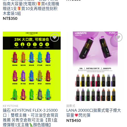
指南大容量(充電款)
買6支隨機
贈送1支
買10支再贈送悦刻积
木套装1組
NT$
350
Add to
Add to
wishlist
wishlist
KEYSTONE
拋棄式
鑰石 KEYSTONE FLEX-3 25000
LANA 20000口拋棄式電子煙大
口｜雙模主機、可注油空倉現貨
容量
閃光彈
推薦 另售空倉款可注油【買1盒
NT$
450
煙彈贈1支主機
顏色隨機】