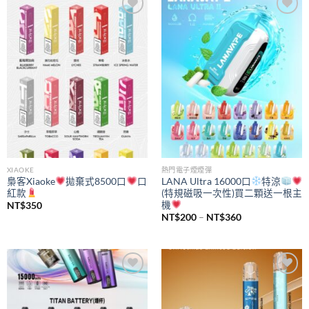
Add to
Add to
wishlist
wishlist
XIAOKE
熱門電子煙煙彈
梟客Xiaoke
拋棄式8500口
口
LANA Ultra 16000口
特涼
紅款
(特規磁吸一次性)買二顆送一根主
機
NT$
350
價
NT$
200
–
NT$
360
格
範
圍：
NT$200
到
NT$360
Add to
Add to
wishlist
wishlist