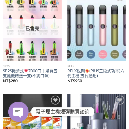
Add to
Add to
wishlist
wishlist
已售完
SP2S
RELX
SP2S拋棄式
7000口｜購買五
RELX悅刻
(PIUS三段式功率)六
支隨機贈送一支(不挑口味)
代主機(五代通用)
NT$
280
NT$
950
Add to
Add to
電子煙主機煙彈購買諮詢
wishlist
wishlist
OPEN