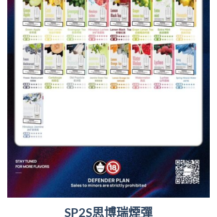
SP2S思博瑞煙彈