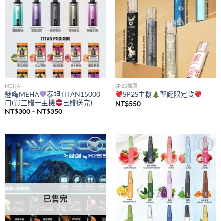
MEHA
SP2S推薦
魅嗨MEHA
泰坦TITAN15000
SP2S主機
聖誕限定款
口(買三贈一主機
已贈送完)
NT$
550
價
NT$
300
–
NT$
350
格
範
圍：
NT$300
到
NT$350
Add to
Add to
wishlist
wishlist
已售完