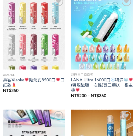
Add to
Add to
wishlist
wishlist
XIAOKE
熱門電子煙煙彈
梟客Xiaoke
拋棄式8500口
口
LANA Ultra 16000口
特涼
紅款
(特規磁吸一次性)買二顆送一根主
機
NT$
350
價
NT$
200
–
NT$
360
格
範
圍：
NT$200
到
NT$360
Add to
Add to
wishlist
wishlist