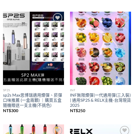
Add to
Add to
wishlist
wishlist
SP2S
INF
sp2s Max思博瑞適用煙彈、菸彈
INF無限煙彈|一代通用彈(三入裝)
口味推薦 (一盒兩顆) ｜購買五盒
| 通用SP2S & RELX主機-台灣現貨
隨機贈送一支主機(不挑色)
2025
NT$
300
NT$
250