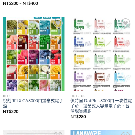
價
NT$
200
–
NT$
400
格
範
圍：
NT$200
到
NT$400
Add to
Add to
wishlist
wishlist
RELX
DOTPLUS
悅刻RELX GA8000口拋棄式電子
佩特里 DotPlus 8000口 一次性電
煙
子菸｜拋棄式大容量電子菸・台
灣現貨熱銷
NT$
320
NT$
280