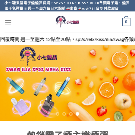
Skip
小七糖果屋電子煙煙彈官網，SP2S、ILIA、KISS、RELX各類電子煙、煙彈
兩千免運費!!!週一至周六每日六點前
出貨
三天711貨到付款取貨
to
content
0
sp2s/relx/kiss/ilia/swag各類電子煙煙彈買越多越便