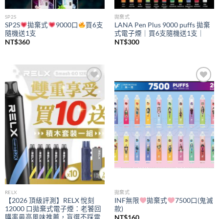
SP2S
拋棄式
SP2S
拋棄式
9000口
買6支
LANA Pen Plus 9000 puffs 拋棄
隨機送1支
式電子煙｜買6支隨機送1支｜
NT$
360
NT$
300
Add to
Add to
wishlist
wishlist
RELX
拋棄式
【2026 頂級評測】RELX 悅刻
INF無限
拋棄式
7500口(鬼滅
12000 口拋棄式電子煙：老饕回
款)
購率最高風味推薦，盲選不踩雷
NT$
160