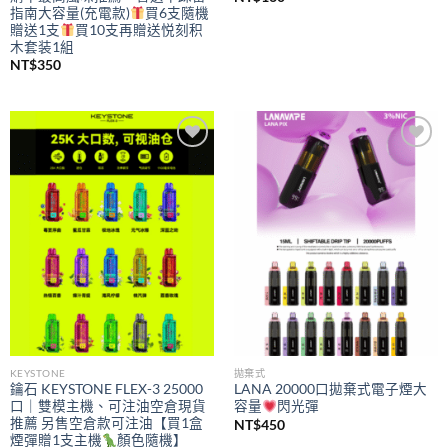
指南大容量(充電款)
買6支隨機
贈送1支
買10支再贈送悦刻积
木套装1組
NT$
350
Add to
Add to
wishlist
wishlist
KEYSTONE
拋棄式
鑰石 KEYSTONE FLEX-3 25000
LANA 20000口拋棄式電子煙大
口｜雙模主機、可注油空倉現貨
容量
閃光彈
推薦 另售空倉款可注油【買1盒
NT$
450
煙彈贈1支主機
顏色隨機】