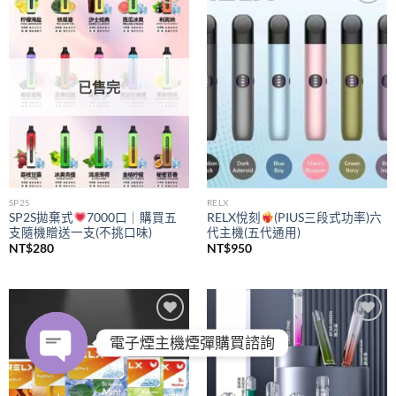
Add to
Add to
wishlist
wishlist
已售完
SP2S
RELX
SP2S拋棄式
7000口｜購買五
RELX悅刻
(PIUS三段式功率)六
支隨機贈送一支(不挑口味)
代主機(五代通用)
NT$
280
NT$
950
Add to
Add to
電子煙主機煙彈購買諮詢
wishlist
wishlist
OPEN