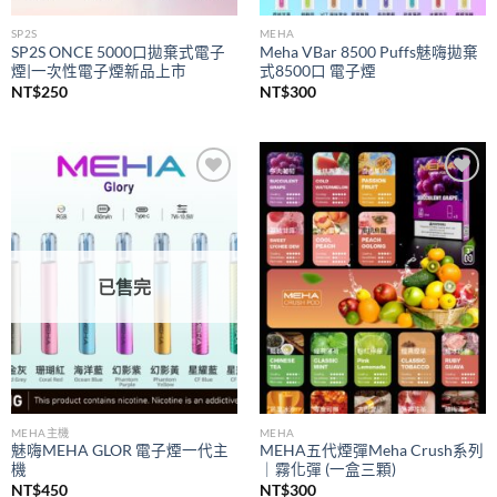
SP2S
MEHA
SP2S ONCE 5000口拋棄式電子
Meha VBar 8500 Puffs魅嗨拋棄
煙|一次性電子煙新品上市
式8500口 電子煙
NT$
250
NT$
300
Add to
Add to
wishlist
wishlist
已售完
MEHA主機
MEHA
魅嗨MEHA GLOR 電子煙一代主
MEHA五代煙彈Meha Crush系列
機
｜霧化彈 (一盒三顆)
NT$
450
NT$
300