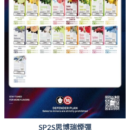
SP2S思博瑞煙彈