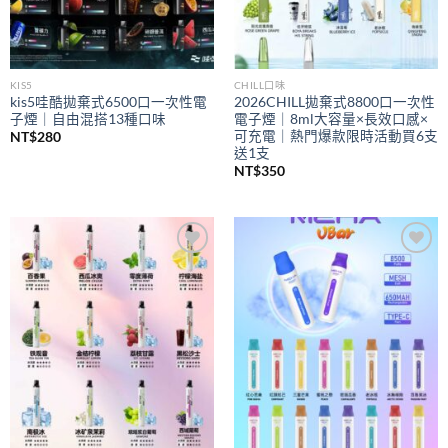
KIS5
CHILL口味
kis5哇酷拋棄式6500口一次性電
2026CHILL拋棄式8800口一次性
子煙｜自由混搭13種口味
電子煙｜8ml大容量×長效口感×
可充電｜熱門爆款限時活動買6支
NT$
280
送1支
NT$
350
Add to
Add to
wishlist
wishlist