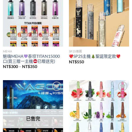
MEHA
SP2S推薦
魅嗨MEHA
泰坦TITAN15000
SP2S主機
聖誕限定款
口(買三贈一主機
已贈送完)
NT$
550
價
NT$
300
–
NT$
350
格
範
圍：
NT$300
到
NT$350
Add to
Add to
wishlist
wishlist
已售完