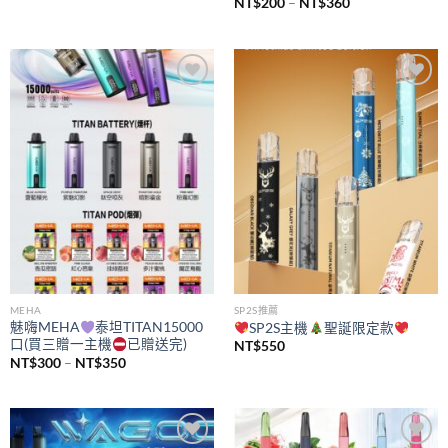
價
NT$
200
–
NT$
360
格
範
圍：
NT$200
到
NT$360
Add to
Add to
wishlist
wishlist
MEHA
SP2S推薦
魅嗨MEHA
泰坦TITAN15000
SP2S主機
聖誕限定款
口(買三贈一主機
已贈送完)
NT$
550
價
NT$
300
–
NT$
350
格
範
圍：
NT$300
到
NT$350