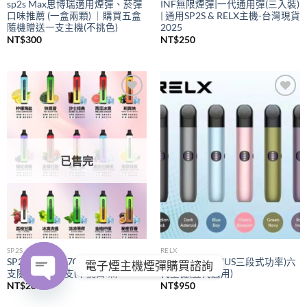
sp2s Max思博瑞適用煙彈、菸彈
INF無限煙彈|一代通用彈(三入裝)
口味推薦 (一盒兩顆) ｜購買五盒
| 通用SP2S & RELX主機-台灣現貨
隨機贈送一支主機(不挑色)
2025
NT$
300
NT$
250
Add to
Add to
wishlist
wishlist
已售完
SP2S
RELX
SP2S拋棄式
7000口｜購買五
RELX悅刻
(PIUS三段式功率)六
電子煙主機煙彈購買諮詢
支隨機贈送一支(不挑口味)
代主機(五代通用)
NT$
280
NT$
950
OPEN