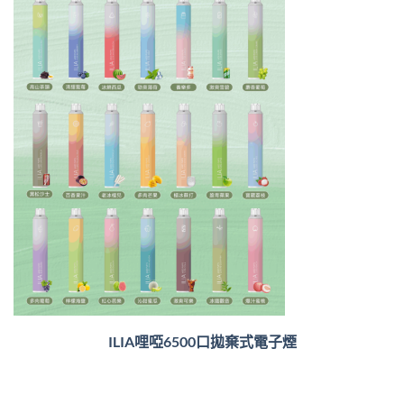
ILIA哩啞6500口
拋棄式電子煙