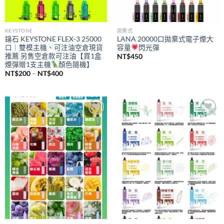
KEYSTONE
拋棄式
鑰石 KEYSTONE FLEX-3 25000
LANA 20000口拋棄式電子煙大
口｜雙模主機、可注油空倉現貨
容量
閃光彈
推薦 另售空倉款可注油【買1盒
NT$
450
煙彈贈1支主機
顏色隨機】
價
NT$
200
–
NT$
400
格
範
圍：
NT$200
到
NT$400
Add to
Add to
wishlist
wishlist