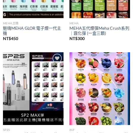
MEHA主機
MEHA
魅嗨MEHA GLOR 電子煙一代主
MEHA五代煙彈Meha Crush系列
機
｜霧化彈 (一盒三顆)
NT$
450
NT$
300
Add to
Add to
wishlist
wishlist
SP2S
INF