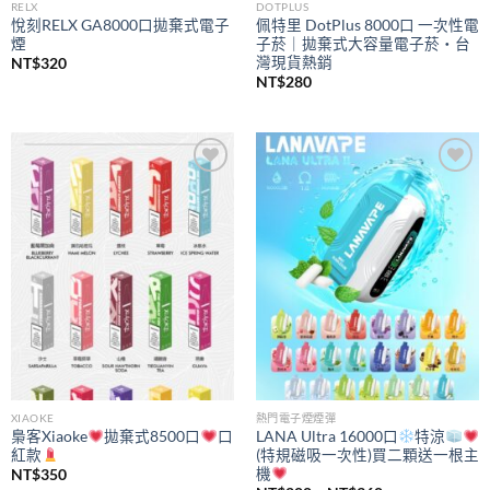
RELX
DOTPLUS
悅刻RELX GA8000口拋棄式電子
佩特里 DotPlus 8000口 一次性電
煙
子菸｜拋棄式大容量電子菸・台
灣現貨熱銷
NT$
320
NT$
280
Add to
Add to
wishlist
wishlist
XIAOKE
熱門電子煙煙彈
梟客Xiaoke
拋棄式8500口
口
LANA Ultra 16000口
特涼
紅款
(特規磁吸一次性)買二顆送一根主
機
NT$
350