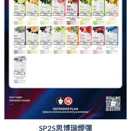
SP2S思博瑞煙彈