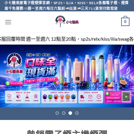
Skip
小七糖果屋電子煙煙彈官網，SP2S、ILIA、KISS、RELX各類電子煙、煙彈
兩千免運費!!!週一至周六每日六點前
出貨
三天711貨到付款取貨
to
content
0
點，sp2s/relx/kiss/ilia/swag各類電子煙煙彈買越多越