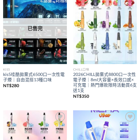
Add to
Add to
wishlist
wishlist
已售完
KIS5
CHILL口味
kis5哇酷拋棄式6500口一次性電
2026CHILL拋棄式8800口一次性
子煙｜自由混搭13種口味
電子煙｜8ml大容量×長效口感×
可充電｜熱門爆款限時活動買6支
NT$
280
送1支
NT$
350
Add to
Add to
wishlist
wishlist