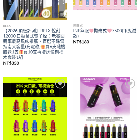
RELX
拋棄式
【2026 頂級評測】RELX 悅刻
INF無限
拋棄式
7500口(鬼滅
12000 口拋棄式電子煙：老饕回
款)
購率最高風味推薦，盲選不踩雷
NT$
160
指南大容量(充電款)
買6支隨機
贈送1支
買10支再贈送悦刻积
木套装1組
NT$
350
Add to
Add to
wishlist
wishlist