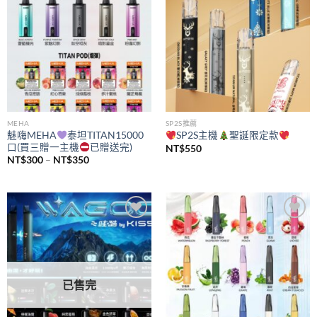
MEHA
SP2S推薦
魅嗨MEHA
泰坦TITAN15000
SP2S主機
聖誕限定款
口(買三贈一主機
已贈送完)
NT$
550
價
NT$
300
–
NT$
350
格
範
圍：
NT$300
到
NT$350
Add to
Add to
wishlist
wishlist
已售完