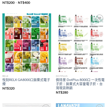
價
NT$
200
–
NT$
400
格
範
圍：
NT$200
到
NT$400
Add to
Add to
wishlist
wishlist
RELX
DOTPLUS
悅刻RELX GA8000口拋棄式電子
佩特里 DotPlus 8000口 一次性電
煙
子菸｜拋棄式大容量電子菸・台
灣現貨熱銷
NT$
320
NT$
280