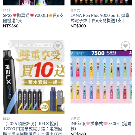
SP2S
拋棄式
SP2S
拋棄式
9000口
買6支
LANA Pen Plus 9000 puffs 拋棄
隨機送1支
式電子煙｜買6支隨機送1支｜
NT$
360
NT$
300
Add to
Add to
wishlist
wishlist
RELX
拋棄式
【2026 頂級評測】RELX 悅刻
INF無限
拋棄式
7500口(鬼滅
12000 口拋棄式電子煙：老饕回
款)
購率最高風味推薦，盲選不踩雷
NT$
160