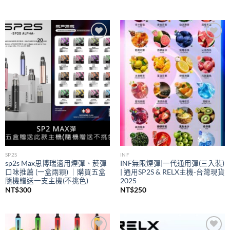
Add to
Add to
wishlist
wishlist
SP2S
INF
sp2s Max思博瑞適用煙彈、菸彈
INF無限煙彈|一代通用彈(三入裝)
口味推薦 (一盒兩顆) ｜購買五盒
| 通用SP2S & RELX主機-台灣現貨
隨機贈送一支主機(不挑色)
2025
NT$
300
NT$
250