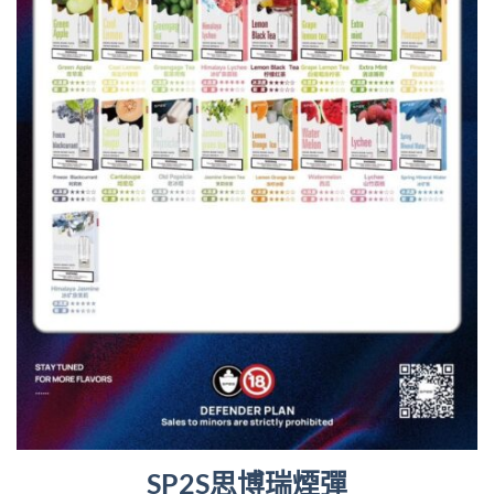
SP2S思博瑞煙彈