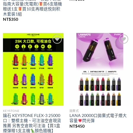
指南大容量(充電款)
買6支隨機
贈送1支
買10支再贈送悦刻积
木套装1組
NT$
350
Add to
Add to
wishlist
wishlist
KEYSTONE
拋棄式
鑰石 KEYSTONE FLEX-3 25000
LANA 20000口拋棄式電子煙大
口｜雙模主機、可注油空倉現貨
容量
閃光彈
推薦 另售空倉款可注油【買1盒
NT$
450
煙彈贈1支主機
顏色隨機】