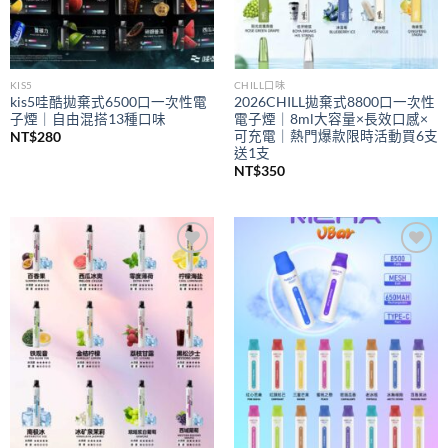
KIS5
CHILL口味
kis5哇酷拋棄式6500口一次性電
2026CHILL拋棄式8800口一次性
子煙｜自由混搭13種口味
電子煙｜8ml大容量×長效口感×
可充電｜熱門爆款限時活動買6支
NT$
280
送1支
NT$
350
Add to
Add to
wishlist
wishlist