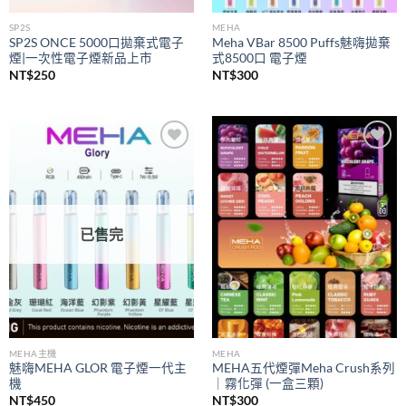
SP2S
MEHA
SP2S ONCE 5000口拋棄式電子
Meha VBar 8500 Puffs魅嗨拋棄
煙|一次性電子煙新品上市
式8500口 電子煙
NT$
250
NT$
300
Add to
Add to
wishlist
wishlist
已售完
MEHA主機
MEHA
魅嗨MEHA GLOR 電子煙一代主
MEHA五代煙彈Meha Crush系列
機
｜霧化彈 (一盒三顆)
NT$
450
NT$
300