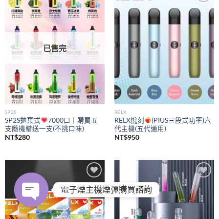
Add to
Add to
wishlist
wishlist
已售完
SP2S
RELX
SP2S拋棄式
7000口｜購買五
RELX悅刻
(PIUS三段式功率)六
支隨機贈送一支(不挑口味)
代主機(五代通用)
NT$
280
NT$
950
Add to
Add to
電子煙主機煙彈購買諮詢
wishlist
wishlist
OPEN