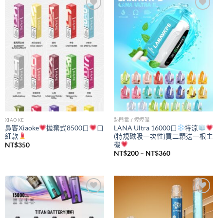
Add to
Add to
wishlist
wishlist
XIAOKE
熱門電子煙煙彈
梟客Xiaoke
拋棄式8500口
口
LANA Ultra 16000口
特涼
紅款
(特規磁吸一次性)買二顆送一根主
機
NT$
350
價
NT$
200
–
NT$
360
格
範
圍：
NT$200
到
NT$360
Add to
Add to
wishlist
wishlist