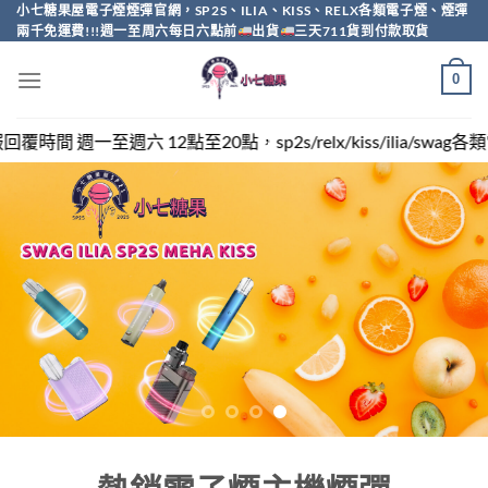
Skip
小七糖果屋電子煙煙彈官網，SP2S、ILIA、KISS、RELX各類電子煙、煙彈
兩千免運費!!!週一至周六每日六點前
出貨
三天711貨到付款取貨
to
content
0
，sp2s/relx/kiss/ilia/swag各類電子煙煙彈買越多越便