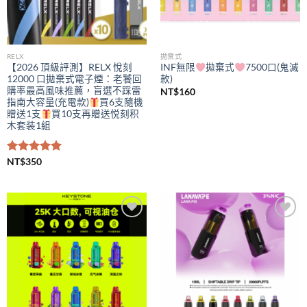
RELX
拋棄式
【2026 頂級評測】RELX 悅刻
INF無限
拋棄式
7500口(鬼滅
12000 口拋棄式電子煙：老饕回
款)
購率最高風味推薦，盲選不踩雷
NT$
160
指南大容量(充電款)
買6支隨機
贈送1支
買10支再贈送悦刻积
木套装1組
評分
NT$
350
5.00
滿分 5
Add to
Add to
wishlist
wishlist