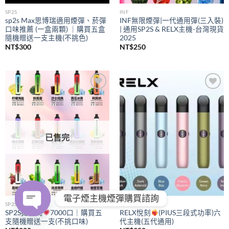
SP2S
INF
sp2s Max思博瑞適用煙彈、菸彈
INF無限煙彈|一代通用彈(三入裝)
口味推薦 (一盒兩顆) ｜購買五盒
| 通用SP2S & RELX主機-台灣現貨
隨機贈送一支主機(不挑色)
2025
NT$
300
NT$
250
Add to
Add to
wishlist
wishlist
已售完
電子煙主機煙彈購買諮詢
SP2S
RELX
SP2S拋棄式
7000口｜購買五
RELX悅刻
(PIUS三段式功率)六
支隨機贈送一支(不挑口味)
代主機(五代通用)
OPEN