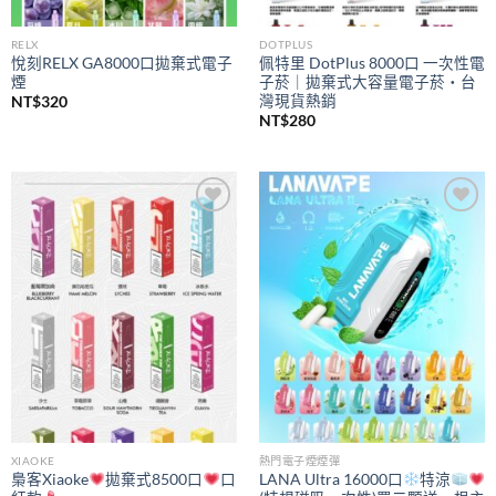
RELX
DOTPLUS
悅刻RELX GA8000口拋棄式電子
佩特里 DotPlus 8000口 一次性電
煙
子菸｜拋棄式大容量電子菸・台
灣現貨熱銷
NT$
320
NT$
280
Add to
Add to
wishlist
wishlist
XIAOKE
熱門電子煙煙彈
梟客Xiaoke
拋棄式8500口
口
LANA Ultra 16000口
特涼