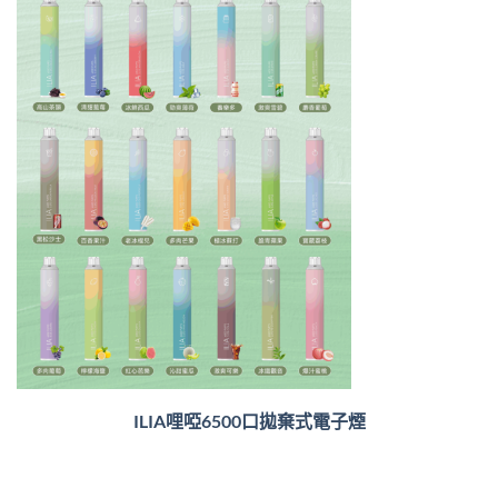
ILIA哩啞6500口
拋棄式電子煙