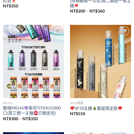
紅款
(特規磁吸一次性)買二顆送一根主
機
NT$
350
價
NT$
200
–
NT$
360
格
範
圍：
NT$200
到
NT$360
Add to
Add to
wishlist
wishlist
MEHA
SP2S推薦
魅嗨MEHA
泰坦TITAN15000
SP2S主機
聖誕限定款
口(買三贈一主機
已贈送完)
NT$
550
價
NT$
300
–
NT$
350
格
範
圍：
NT$300