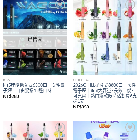
到
NT$350
Add to
Add to
wishlist
wishlist
已售完
KIS5
CHILL口味
kis5哇酷拋棄式6500口一次性電
2026CHILL拋棄式8800口一次性
子煙｜自由混搭13種口味
電子煙｜8ml大容量×長效口感×
可充電｜熱門爆款限時活動買6支
NT$
280
送1支
NT$
350
Add to
Add to