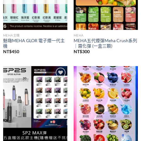
MEHA主機
MEHA
魅嗨MEHA GLOR 電子煙一代主
MEHA五代煙彈Meha Crush系列
機
｜霧化彈 (一盒三顆)
NT$
450
NT$
300
Add to
Add to
wishlist
wishlist