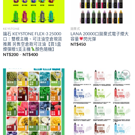
KEYSTONE
拋棄式
鑰石 KEYSTONE FLEX-3 25000
LANA 20000口拋棄式電子煙大
口｜雙模主機、可注油空倉現貨
容量
閃光彈
推薦 另售空倉款可注油【買1盒
NT$
450
煙彈贈1支主機
顏色隨機】
價
NT$
200
–
NT$
400
格
範
圍：
NT$200
到
NT$400
Add to
Add to
wishlist
wishlist