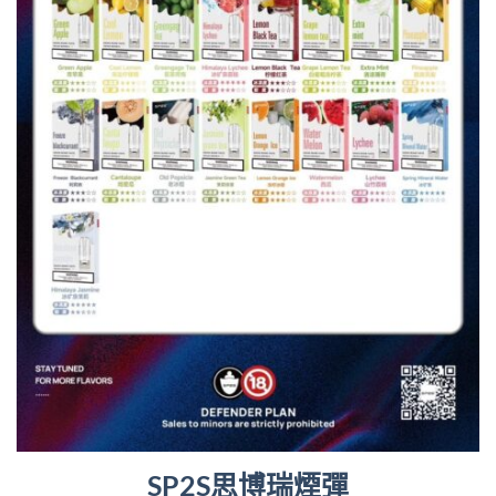
SP2S思博瑞煙彈