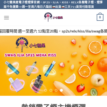
Skip
小七糖果屋電子煙煙彈官網，SP2S、ILIA、KISS、RELX各類電子煙、煙彈
兩千免運費!!!週一至周六每日六點前
出貨
三天711貨到付款取貨
to
content
0
，sp2s/relx/kiss/ilia/swag各類電子煙煙彈買越多越