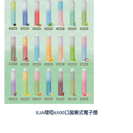
ILIA哩啞6500口
拋棄式電子煙