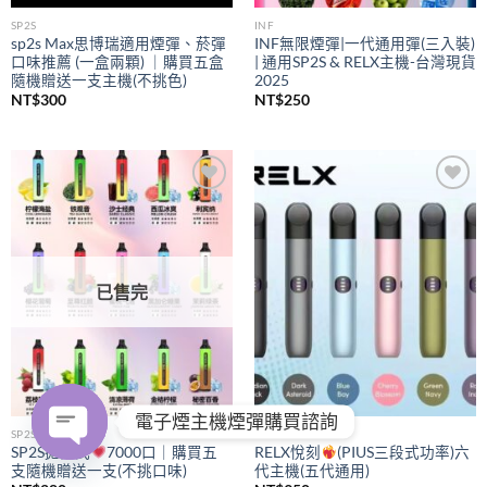
SP2S
INF
sp2s Max思博瑞適用煙彈、菸彈
INF無限煙彈|一代通用彈(三入裝)
口味推薦 (一盒兩顆) ｜購買五盒
| 通用SP2S & RELX主機-台灣現貨
隨機贈送一支主機(不挑色)
2025
NT$
300
NT$
250
Add to
Add to
wishlist
wishlist
已售完
電子煙主機煙彈購買諮詢
SP2S
RELX
SP2S拋棄式
7000口｜購買五
RELX悅刻
(PIUS三段式功率)六
支隨機贈送一支(不挑口味)
代主機(五代通用)
OPEN