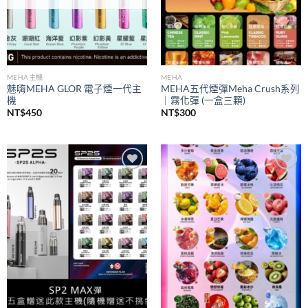
MEHA主機
MEHA
魅嗨MEHA GLOR 電子煙一代主
MEHA五代煙彈Meha Crush系列
機
｜霧化彈 (一盒三顆)
NT$
450
NT$
300
Add to
Add to
wishlist
wishlist