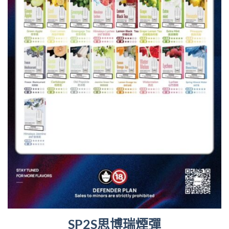
SP2S思博瑞煙彈