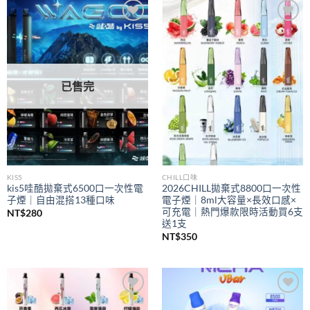
到
NT$350
Add to
Add to
wishlist
wishlist
已售完
KIS5
CHILL口味
kis5哇酷拋棄式6500口一次性電
2026CHILL拋棄式8800口一次性
子煙｜自由混搭13種口味
電子煙｜8ml大容量×長效口感×
可充電｜熱門爆款限時活動買6支
NT$
280
送1支
NT$
350
Add to
Add to