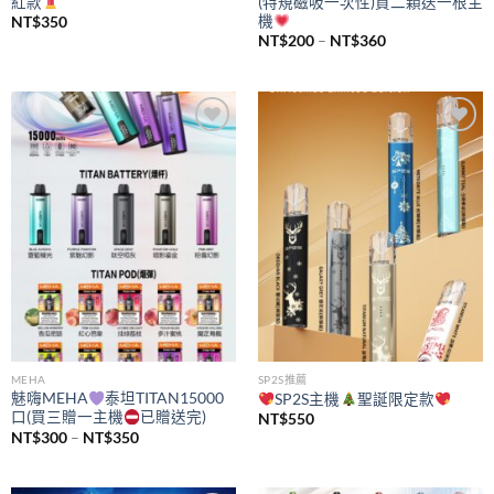
紅款
(特規磁吸一次性)買二顆送一根主
機
NT$
350
價
NT$
200
–
NT$
360
格
範
圍：
NT$200
到
NT$360
Add to
Add to
wishlist
wishlist
MEHA
SP2S推薦
魅嗨MEHA
泰坦TITAN15000
SP2S主機
聖誕限定款
口(買三贈一主機
已贈送完)
NT$
550
價
NT$
300
–
NT$
350
格
範
圍：
NT$300