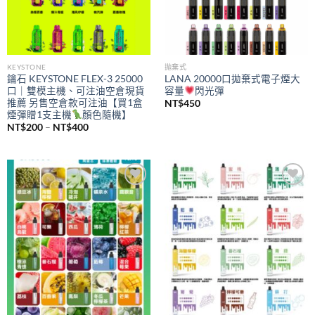
KEYSTONE
拋棄式
鑰石 KEYSTONE FLEX-3 25000
LANA 20000口拋棄式電子煙大
口｜雙模主機、可注油空倉現貨
容量
閃光彈
推薦 另售空倉款可注油【買1盒
NT$
450
煙彈贈1支主機
顏色隨機】
價
NT$
200
–
NT$
400
格
範
圍：
NT$200
到
NT$400
Add to
Add to
wishlist
wishlist