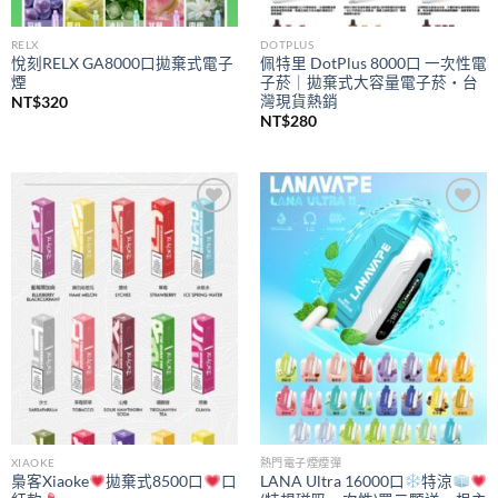
RELX
DOTPLUS
悅刻RELX GA8000口拋棄式電子
佩特里 DotPlus 8000口 一次性電
煙
子菸｜拋棄式大容量電子菸・台
灣現貨熱銷
NT$
320
NT$
280
Add to
Add to
wishlist
wishlist
XIAOKE
熱門電子煙煙彈
梟客Xiaoke
拋棄式8500口
口
LANA Ultra 16000口
特涼