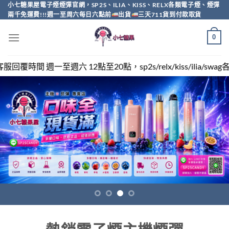
Skip
小七糖果屋電子煙煙彈官網，SP2S、ILIA、KISS、RELX各類電子煙、煙彈
兩千免運費!!!週一至周六每日六點前
出貨
三天711貨到付款取貨
to
content
0
點，sp2s/relx/kiss/ilia/swag各類電子煙煙彈買越多