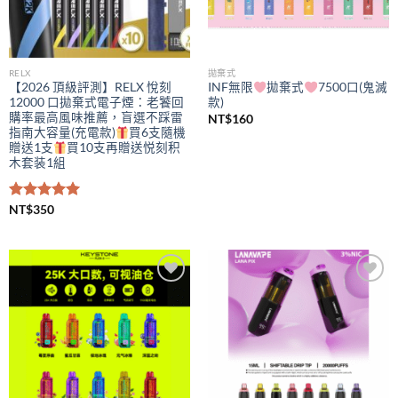
RELX
拋棄式
【2026 頂級評測】RELX 悅刻
INF無限
拋棄式
7500口(鬼滅
12000 口拋棄式電子煙：老饕回
款)
購率最高風味推薦，盲選不踩雷
NT$
160
指南大容量(充電款)
買6支隨機
贈送1支
買10支再贈送悦刻积
木套装1組
評分
NT$
350
5.00
滿分 5
Add to
Add to
wishlist
wishlist