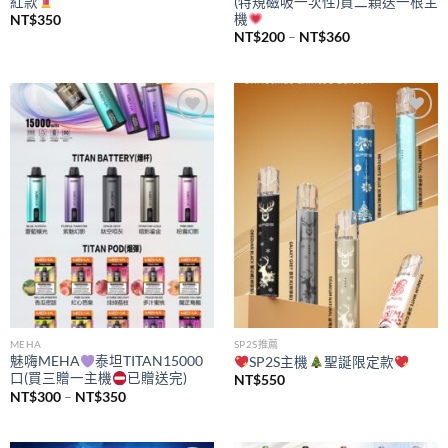
紅款
(特規磁吸一次性)買二顆送一根主
機
NT$
350
價
NT$
200
–
NT$
360
格
範
圍：
NT$200
到
NT$360
Add to
Add to
wishlist
wishlist
MEHA
SP2S推薦
魅嗨MEHA
泰坦TITAN15000
SP2S主機
聖誕限定款
口(買三贈一主機
已贈送完)
NT$
550
價
NT$
300
–
NT$
350
格
範
圍：
NT$300