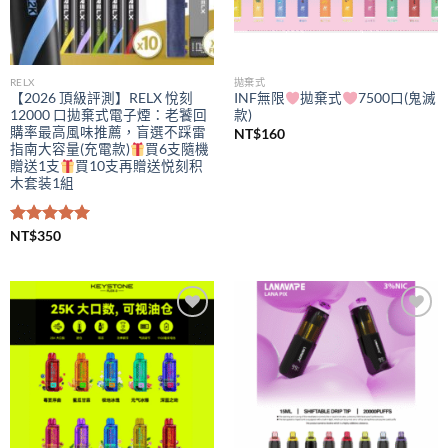
RELX
拋棄式
【2026 頂級評測】RELX 悅刻
INF無限
拋棄式
7500口(鬼滅
12000 口拋棄式電子煙：老饕回
款)
購率最高風味推薦，盲選不踩雷
NT$
160
指南大容量(充電款)
買6支隨機
贈送1支
買10支再贈送悦刻积
木套装1組
評分
NT$
350
5.00
滿分 5
Add to
Add to
wishlist
wishlist