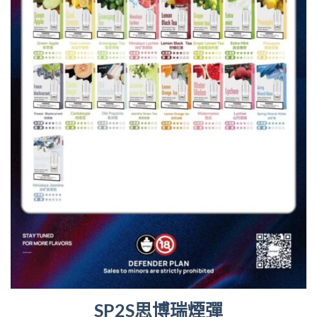
SP2S思博瑞煙彈