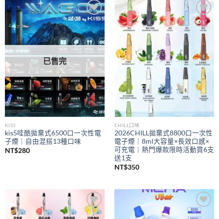
到
NT$350
Add to
Add to
wishlist
wishlist
已售完
KIS5
CHILL口味
kis5哇酷拋棄式6500口一次性電
2026CHILL拋棄式8800口一次性
子煙｜自由混搭13種口味
電子煙｜8ml大容量×長效口感×
可充電｜熱門爆款限時活動買6支
NT$
280
送1支
NT$
350
Add to
Add to