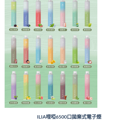
ILIA哩啞6500口
拋棄式電子煙