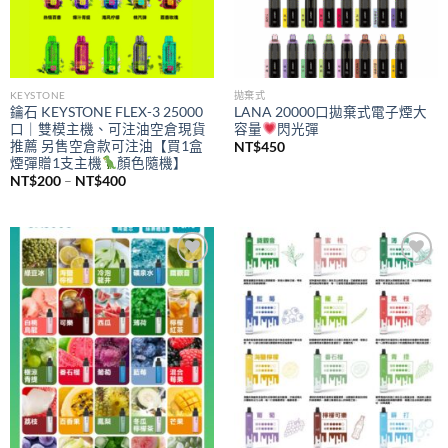
KEYSTONE
拋棄式
鑰石 KEYSTONE FLEX-3 25000
LANA 20000口拋棄式電子煙大
口｜雙模主機、可注油空倉現貨
容量
閃光彈
推薦 另售空倉款可注油【買1盒
NT$
450
煙彈贈1支主機
顏色隨機】
價
NT$
200
–
NT$
400
格
範
圍：
NT$200
到
NT$400
Add to
Add to
wishlist
wishlist