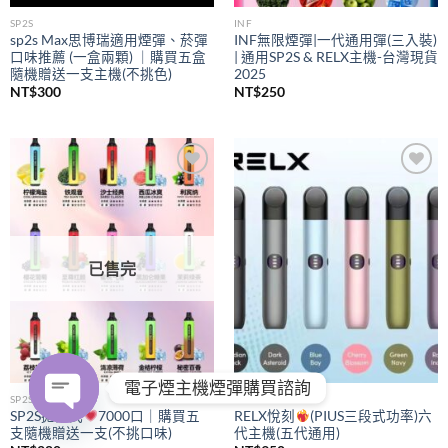
SP2S
INF
sp2s Max思博瑞適用煙彈、菸彈
INF無限煙彈|一代通用彈(三入裝)
口味推薦 (一盒兩顆) ｜購買五盒
| 通用SP2S & RELX主機-台灣現貨
隨機贈送一支主機(不挑色)
2025
NT$
300
NT$
250
Add to
Add to
wishlist
wishlist
已售完
電子煙主機煙彈購買諮詢
SP2S
RELX
SP2S拋棄式
7000口｜購買五
RELX悅刻
(PIUS三段式功率)六
支隨機贈送一支(不挑口味)
代主機(五代通用)
OPEN