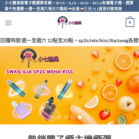
Skip
小七糖果屋電子煙煙彈官網，SP2S、ILIA、KISS、RELX各類電子煙、煙彈
兩千免運費!!!週一至周六每日六點前
出貨
三天711貨到付款取貨
to
content
0
sp2s/relx/kiss/ilia/swag各類電子煙煙彈買越多越便宜