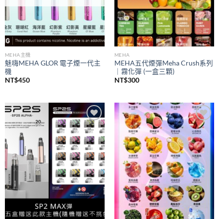
MEHA主機
MEHA
魅嗨MEHA GLOR 電子煙一代主
MEHA五代煙彈Meha Crush系列
機
｜霧化彈 (一盒三顆)
NT$
450
NT$
300
Add to
Add to
wishlist
wishlist