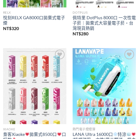
RELX
DOTPLUS
悅刻RELX GA8000口拋棄式電子
佩特里 DotPlus 8000口 一次性電
煙
子菸｜拋棄式大容量電子菸・台
灣現貨熱銷
NT$
320
NT$
280
Add to
Add to
wishlist
wishlist
XIAOKE
熱門電子煙煙彈
梟客Xiaoke
拋棄式8500口
口
LANA Ultra 16000口
特涼