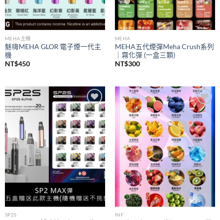
MEHA主機
MEHA
魅嗨MEHA GLOR 電子煙一代主
MEHA五代煙彈Meha Crush系列
機
｜霧化彈 (一盒三顆)
NT$
450
NT$
300
Add to
Add to
wishlist
wishlist
SP2S
INF