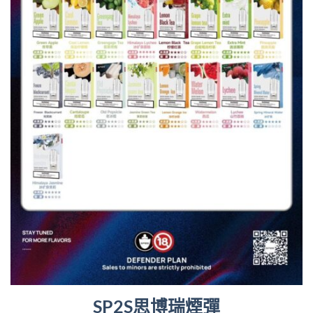
SP2S思博瑞煙彈