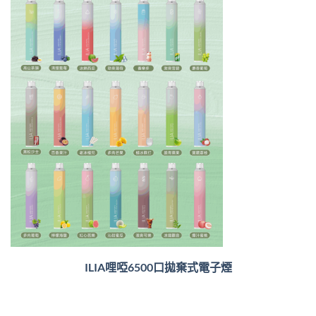
ILIA哩啞6500口
拋棄式電子煙