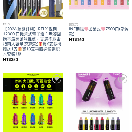
RELX
拋棄式
【2026 頂級評測】RELX 悅刻
INF無限
拋棄式
7500口(鬼滅
12000 口拋棄式電子煙：老饕回
款)
購率最高風味推薦，盲選不踩雷
NT$
160
指南大容量(充電款)
買6支隨機
贈送1支
買10支再贈送悦刻积
木套装1組
NT$
350
Add to
Add to
wishlist
wishlist