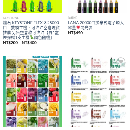
KEYSTONE
拋棄式
鑰石 KEYSTONE FLEX-3 25000
LANA 20000口拋棄式電子煙大
口｜雙模主機、可注油空倉現貨
容量
閃光彈
推薦 另售空倉款可注油【買1盒
NT$
450
煙彈贈1支主機
顏色隨機】
價
NT$
200
–
NT$
400
格
範
圍：
NT$200
到
NT$400
Add to
Add to
wishlist
wishlist