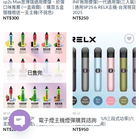
sp2s Max思博瑞適用煙彈、菸彈
INF無限煙彈|一代通用彈(三入裝)
口味推薦 (一盒兩顆) ｜購買五盒
| 通用SP2S & RELX主機-台灣現貨
隨機贈送一支主機(不挑色)
2025
NT$
300
NT$
250
Add to
Add to
wishlist
wishlist
已售完
SP2S
RELX
SP2S拋棄式
7000口｜購買五
RELX悅刻
(PIUS三段式功率)六
電子煙主機煙彈購買諮詢
支隨機贈送一支(不挑口味)
代主機(五代通用)
NT$
280
NT$
950
OPEN