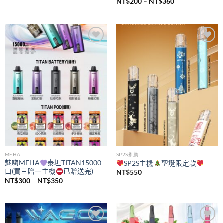
價
NT$
200
–
NT$
360
格
範
圍：
NT$200
到
NT$360
Add to
Add to
wishlist
wishlist
MEHA
SP2S推薦
魅嗨MEHA
泰坦TITAN15000
SP2S主機
聖誕限定款
口(買三贈一主機
已贈送完)
NT$
550
價
NT$
300
–
NT$
350
格
範
圍：
NT$300
到
NT$350