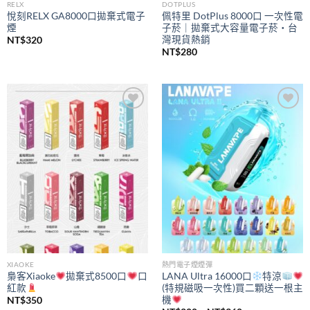
RELX
DOTPLUS
悅刻RELX GA8000口拋棄式電子
佩特里 DotPlus 8000口 一次性電
煙
子菸｜拋棄式大容量電子菸・台
灣現貨熱銷
NT$
320
NT$
280
Add to
Add to
wishlist
wishlist
XIAOKE
熱門電子煙煙彈
梟客Xiaoke
拋棄式8500口
口
LANA Ultra 16000口
特涼
紅款
(特規磁吸一次性)買二顆送一根主
機
NT$
350