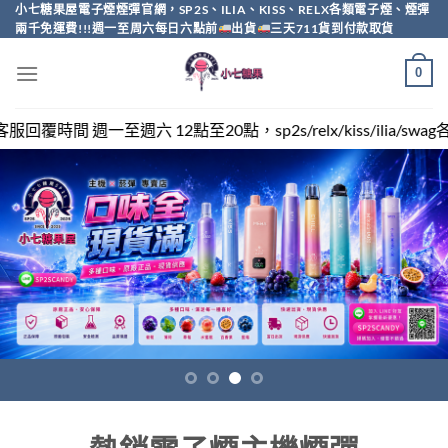
Skip
小七糖果屋電子煙煙彈官網，SP2S、ILIA、KISS、RELX各類電子煙、煙彈
兩千免運費!!!週一至周六每日六點前
出貨
三天711貨到付款取貨
to
content
0
點，sp2s/relx/kiss/ilia/swag各類電子煙煙彈買越多