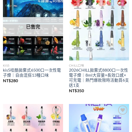
Add to
Add to
wishlist
wishlist
已售完
KIS5
CHILL口味
kis5哇酷拋棄式6500口一次性電
2026CHILL拋棄式8800口一次性
子煙｜自由混搭13種口味
電子煙｜8ml大容量×長效口感×
可充電｜熱門爆款限時活動買6支
NT$
280
送1支
NT$
350
Add to
Add to
wishlist
wishlist