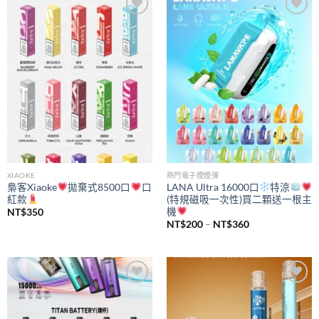
Add to
Add to
wishlist
wishlist
XIAOKE
熱門電子煙煙彈
梟客Xiaoke
拋棄式8500口
口
LANA Ultra 16000口
特涼
紅款
(特規磁吸一次性)買二顆送一根主
機
NT$
350
價
NT$
200
–
NT$
360
格
範
圍：
NT$200
到
NT$360
Add to
Add to
wishlist
wishlist