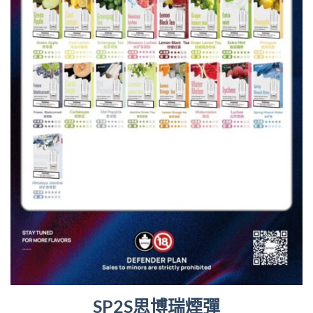
SP2S思博瑞煙彈