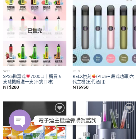
Add to
Add to
wishlist
wishlist
已售完
SP2S
RELX
SP2S拋棄式
7000口｜購買五
RELX悅刻
(PIUS三段式功率)六
支隨機贈送一支(不挑口味)
代主機(五代通用)
NT$
280
NT$
950
Add to
Add to
電子煙主機煙彈購買諮詢
wishlist
wishlist
OPEN