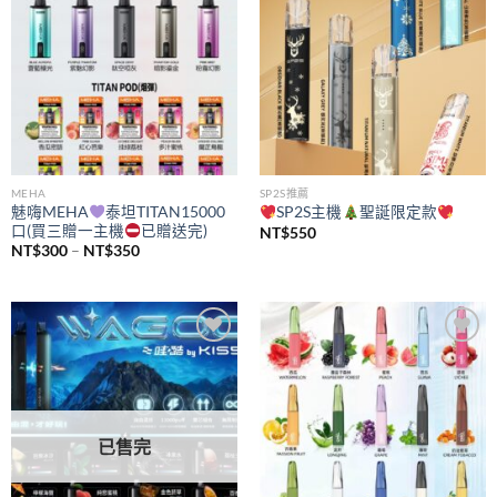
MEHA
SP2S推薦
魅嗨MEHA
泰坦TITAN15000
SP2S主機
聖誕限定款
口(買三贈一主機
已贈送完)
NT$
550
價
NT$
300
–
NT$
350
格
範
圍：
NT$300
到
NT$350
Add to
Add to
wishlist
wishlist
已售完