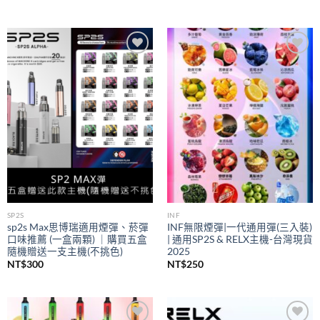
Add to
Add to
wishlist
wishlist
SP2S
INF
sp2s Max思博瑞適用煙彈、菸彈
INF無限煙彈|一代通用彈(三入裝)
口味推薦 (一盒兩顆) ｜購買五盒
| 通用SP2S & RELX主機-台灣現貨
隨機贈送一支主機(不挑色)
2025
NT$
300
NT$
250