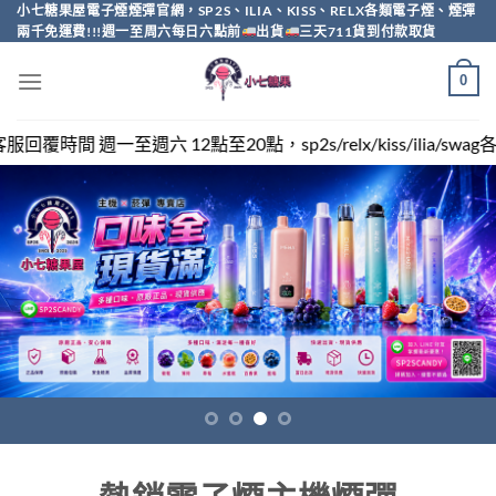
Skip
小七糖果屋電子煙煙彈官網，SP2S、ILIA、KISS、RELX各類電子煙、煙彈
兩千免運費!!!週一至周六每日六點前
出貨
三天711貨到付款取貨
to
content
0
點，sp2s/relx/kiss/ilia/swag各類電子煙煙彈買越多