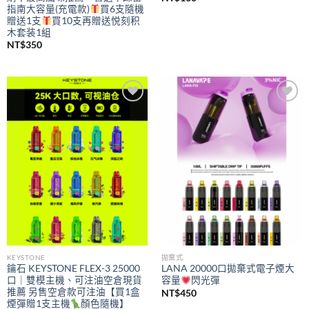
指南大容量(充電款)
買6支隨機
贈送1支
買10支再贈送悦刻积
木套装1組
NT$
350
Add to
Add to
wishlist
wishlist
KEYSTONE
拋棄式
鑰石 KEYSTONE FLEX-3 25000
LANA 20000口拋棄式電子煙大
口｜雙模主機、可注油空倉現貨
容量
閃光彈
推薦 另售空倉款可注油【買1盒
NT$
450
煙彈贈1支主機
顏色隨機】