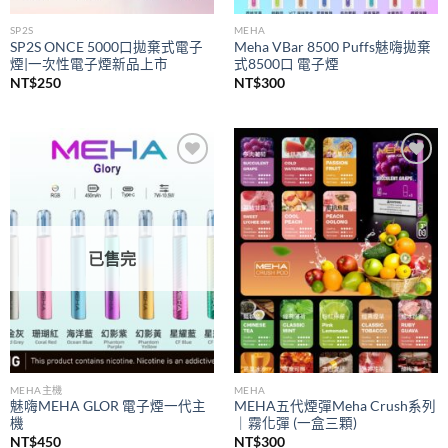
SP2S
MEHA
SP2S ONCE 5000口拋棄式電子
Meha VBar 8500 Puffs魅嗨拋棄
煙|一次性電子煙新品上市
式8500口 電子煙
NT$
250
NT$
300
Add to
Add to
wishlist
wishlist
已售完
MEHA主機
MEHA
魅嗨MEHA GLOR 電子煙一代主
MEHA五代煙彈Meha Crush系列
機
｜霧化彈 (一盒三顆)
NT$
450
NT$
300