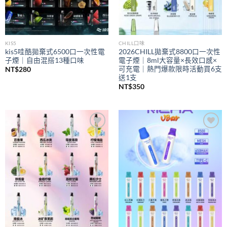
KIS5
CHILL口味
kis5哇酷拋棄式6500口一次性電
2026CHILL拋棄式8800口一次性
子煙｜自由混搭13種口味
電子煙｜8ml大容量×長效口感×
可充電｜熱門爆款限時活動買6支
NT$
280
送1支
NT$
350
Add to
Add to
wishlist
wishlist