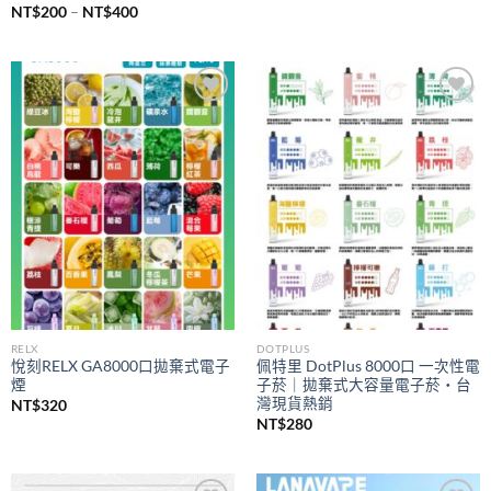
價
NT$
200
–
NT$
400
格
範
圍：
NT$200
到
NT$400
Add to
Add to
wishlist
wishlist
RELX
DOTPLUS
悅刻RELX GA8000口拋棄式電子
佩特里 DotPlus 8000口 一次性電
煙
子菸｜拋棄式大容量電子菸・台
灣現貨熱銷
NT$
320
NT$
280