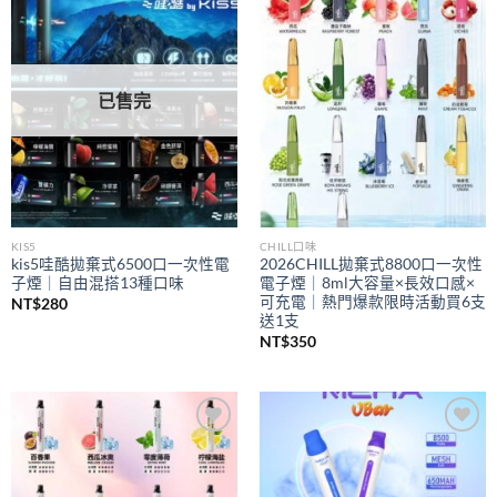
Add to
Add to
wishlist
wishlist
已售完
KIS5
CHILL口味
kis5哇酷拋棄式6500口一次性電
2026CHILL拋棄式8800口一次性
子煙｜自由混搭13種口味
電子煙｜8ml大容量×長效口感×
可充電｜熱門爆款限時活動買6支
NT$
280
送1支
NT$
350
Add to
Add to
wishlist
wishlist