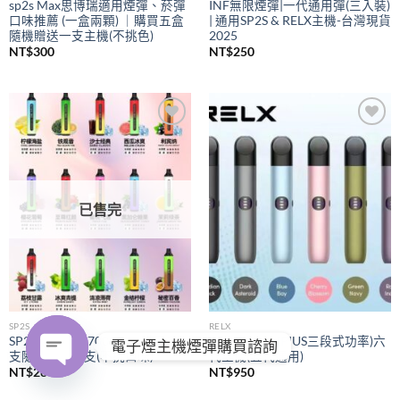
sp2s Max思博瑞適用煙彈、菸彈
INF無限煙彈|一代通用彈(三入裝)
口味推薦 (一盒兩顆) ｜購買五盒
| 通用SP2S & RELX主機-台灣現貨
隨機贈送一支主機(不挑色)
2025
NT$
300
NT$
250
Add to
Add to
wishlist
wishlist
已售完
SP2S
RELX
SP2S拋棄式
7000口｜購買五
RELX悅刻
(PIUS三段式功率)六
電子煙主機煙彈購買諮詢
支隨機贈送一支(不挑口味)
代主機(五代通用)
NT$
280
NT$
950
OPEN