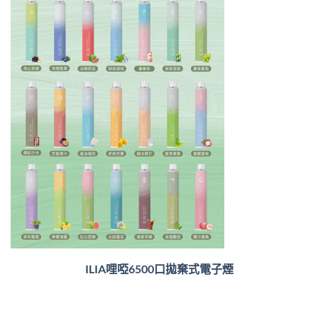
ILIA哩啞6500口
拋棄式電子煙