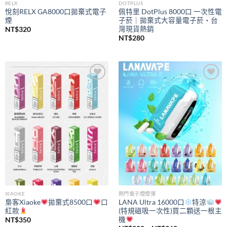
RELX
DOTPLUS
悅刻RELX GA8000口拋棄式電子
佩特里 DotPlus 8000口 一次性電
煙
子菸｜拋棄式大容量電子菸・台
灣現貨熱銷
NT$
320
NT$
280
Add to
Add to
wishlist
wishlist
XIAOKE
熱門電子煙煙彈
梟客Xiaoke
拋棄式8500口
口
LANA Ultra 16000口
特涼
紅款
(特規磁吸一次性)買二顆送一根主
機
NT$
350