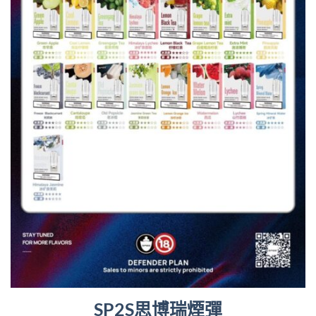
SP2S思博瑞煙彈