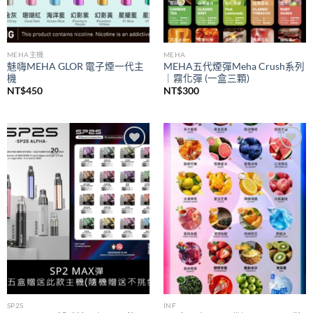
MEHA主機
MEHA
魅嗨MEHA GLOR 電子煙一代主
MEHA五代煙彈Meha Crush系列
機
｜霧化彈 (一盒三顆)
NT$
450
NT$
300
Add to
Add to
wishlist
wishlist
SP2S
INF