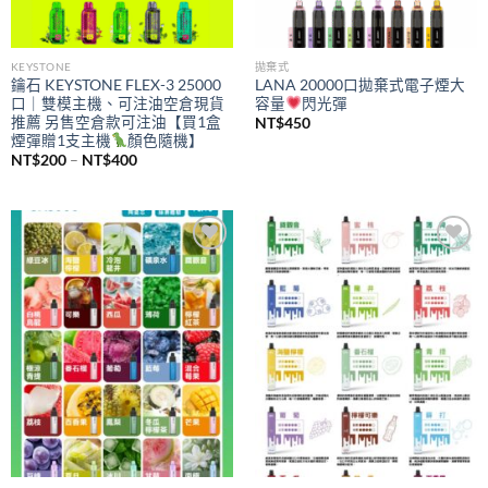
KEYSTONE
拋棄式
鑰石 KEYSTONE FLEX-3 25000
LANA 20000口拋棄式電子煙大
口｜雙模主機、可注油空倉現貨
容量
閃光彈
推薦 另售空倉款可注油【買1盒
NT$
450
煙彈贈1支主機
顏色隨機】
價
NT$
200
–
NT$
400
格
範
圍：
NT$200
到
NT$400
Add to
Add to
wishlist
wishlist