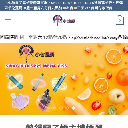
Skip
小七糖果屋電子煙煙彈官網，SP2S、ILIA、KISS、RELX各類電子煙、煙彈
兩千免運費!!!週一至周六每日六點前
出貨
三天711貨到付款取貨
to
content
0
20點，sp2s/relx/kiss/ilia/swag各類電子煙煙彈買越