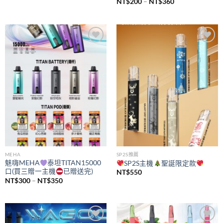
價
NT$
200
–
NT$
360
格
範
圍：
NT$200
到
NT$360
Add to
Add to
wishlist
wishlist
MEHA
SP2S推薦
魅嗨MEHA
泰坦TITAN15000
SP2S主機
聖誕限定款
口(買三贈一主機
已贈送完)
NT$
550
價
NT$
300
–
NT$
350
格
範
圍：
NT$300
到
NT$350