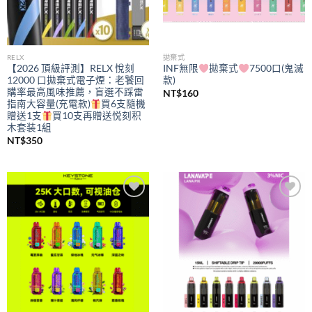
RELX
拋棄式
【2026 頂級評測】RELX 悅刻
INF無限
拋棄式
7500口(鬼滅
12000 口拋棄式電子煙：老饕回
款)
購率最高風味推薦，盲選不踩雷
NT$
160
指南大容量(充電款)
買6支隨機
贈送1支
買10支再贈送悦刻积
木套装1組
NT$
350
Add to
Add to
wishlist
wishlist