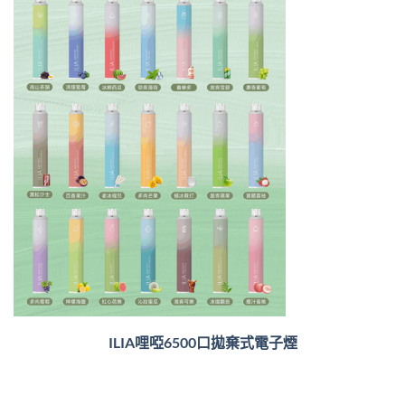
ILIA哩啞6500口
拋棄式電子煙