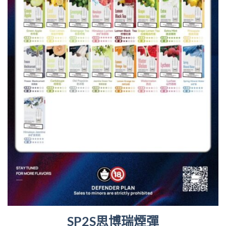
SP2S思博瑞煙彈