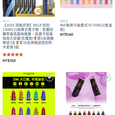
RELX
拋棄式
【2026 頂級評測】RELX 悅刻
INF無限
拋棄式
7500口(鬼滅
12000 口拋棄式電子煙：老饕回
款)
購率最高風味推薦，盲選不踩雷
NT$
160
指南大容量(充電款)
買6支隨機
贈送1支
買10支再贈送悦刻积
木套装1組
評分
NT$
350
5.00
滿分 5
Add to
Add to
wishlist
wishlist