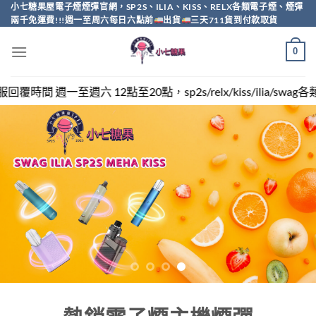
Skip
小七糖果屋電子煙煙彈官網，SP2S、ILIA、KISS、RELX各類電子煙、煙彈
兩千免運費!!!週一至周六每日六點前
出貨
三天711貨到付款取貨
to
content
0
，sp2s/relx/kiss/ilia/swag各類電子煙煙彈買越多越