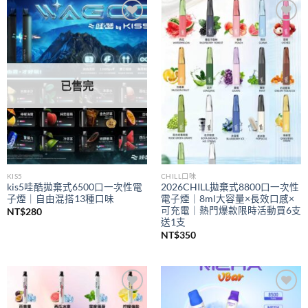
到
NT$350
Add to
Add to
wishlist
wishlist
已售完
KIS5
CHILL口味
kis5哇酷拋棄式6500口一次性電
2026CHILL拋棄式8800口一次性
子煙｜自由混搭13種口味
電子煙｜8ml大容量×長效口感×
可充電｜熱門爆款限時活動買6支
NT$
280
送1支
NT$
350
Add to
Add to