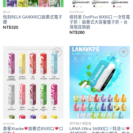
RELX
DOTPLUS
悅刻RELX GA8000口拋棄式電子
佩特里 DotPlus 8000口 一次性電
煙
子菸｜拋棄式大容量電子菸・台
灣現貨熱銷
NT$
320
NT$
280
Add to
Add to
wishlist
wishlist
XIAOKE
熱門電子煙煙彈
梟客Xiaoke
拋棄式8500口
口
LANA Ultra 16000口
特涼