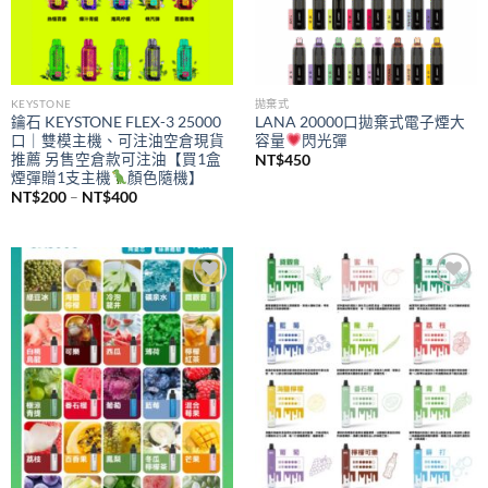
KEYSTONE
拋棄式
鑰石 KEYSTONE FLEX-3 25000
LANA 20000口拋棄式電子煙大
口｜雙模主機、可注油空倉現貨
容量
閃光彈
推薦 另售空倉款可注油【買1盒
NT$
450
煙彈贈1支主機
顏色隨機】
價
NT$
200
–
NT$
400
格
範
圍：
NT$200
到
NT$400
Add to
Add to
wishlist
wishlist