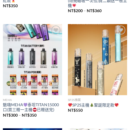
紅款
(特規磁吸一次性)買二顆送一根主
機
NT$
350
價
NT$
200
–
NT$
360
格
範
圍：
NT$200
到
NT$360
Add to
Add to
wishlist
wishlist
MEHA
SP2S推薦
魅嗨MEHA
泰坦TITAN15000
SP2S主機
聖誕限定款
口(買三贈一主機
已贈送完)
NT$
550
價
NT$
300
–
NT$
350
格
範
圍：
NT$300