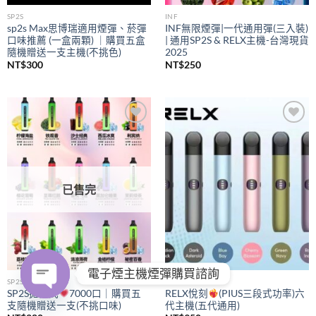
SP2S
INF
sp2s Max思博瑞適用煙彈、菸彈
INF無限煙彈|一代通用彈(三入裝)
口味推薦 (一盒兩顆) ｜購買五盒
| 通用SP2S & RELX主機-台灣現貨
隨機贈送一支主機(不挑色)
2025
NT$
300
NT$
250
Add to
Add to
wishlist
wishlist
已售完
電子煙主機煙彈購買諮詢
SP2S
RELX
SP2S拋棄式
7000口｜購買五
RELX悅刻
(PIUS三段式功率)六
支隨機贈送一支(不挑口味)
代主機(五代通用)
OPEN