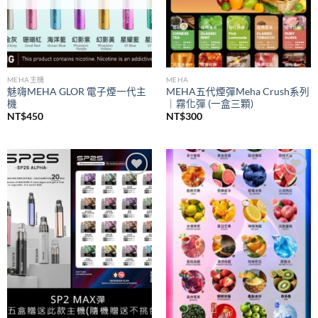
MEHA主機
MEHA
魅嗨MEHA GLOR 電子煙一代主
MEHA五代煙彈Meha Crush系列
機
｜霧化彈 (一盒三顆)
NT$
450
NT$
300
Add to
Add to
wishlist
wishlist