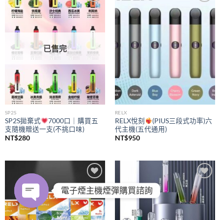
Add to
Add to
wishlist
wishlist
已售完
SP2S
RELX
SP2S拋棄式
7000口｜購買五
RELX悅刻
(PIUS三段式功率)六
支隨機贈送一支(不挑口味)
代主機(五代通用)
NT$
280
NT$
950
Add to
Add to
電子煙主機煙彈購買諮詢
wishlist
wishlist
OPEN