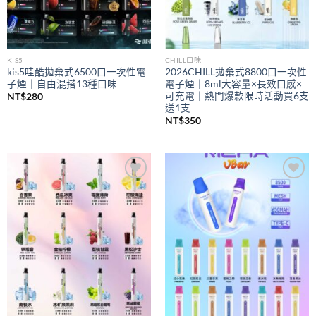
KIS5
CHILL口味
kis5哇酷拋棄式6500口一次性電
2026CHILL拋棄式8800口一次性
子煙｜自由混搭13種口味
電子煙｜8ml大容量×長效口感×
可充電｜熱門爆款限時活動買6支
NT$
280
送1支
NT$
350
Add to
Add to
wishlist
wishlist