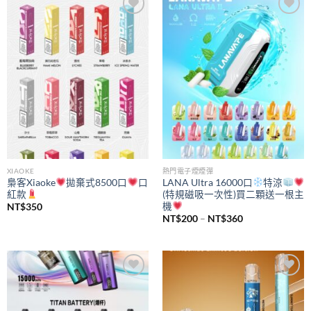
Add to
Add to
wishlist
wishlist
XIAOKE
熱門電子煙煙彈
梟客Xiaoke
拋棄式8500口
口
LANA Ultra 16000口
特涼
紅款
(特規磁吸一次性)買二顆送一根主
機
NT$
350
價
NT$
200
–
NT$
360
格
範
圍：
NT$200
到
NT$360
Add to
Add to
wishlist
wishlist