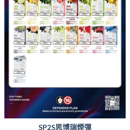
SP2S思博瑞煙彈