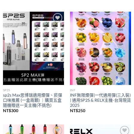
Add to
Add to
wishlist
wishlist
SP2S
INF
sp2s Max思博瑞適用煙彈、菸彈
INF無限煙彈|一代通用彈(三入裝)
口味推薦 (一盒兩顆) ｜購買五盒
| 通用SP2S & RELX主機-台灣現貨
隨機贈送一支主機(不挑色)
2025
NT$
300
NT$
250