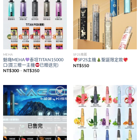
MEHA
SP2S推薦
魅嗨MEHA
泰坦TITAN15000
SP2S主機
聖誕限定款
口(買三贈一主機
已贈送完)
NT$
550
價
NT$
300
–
NT$
350
格
範
圍：
NT$300
到
NT$350
Add to
Add to
wishlist
wishlist
已售完