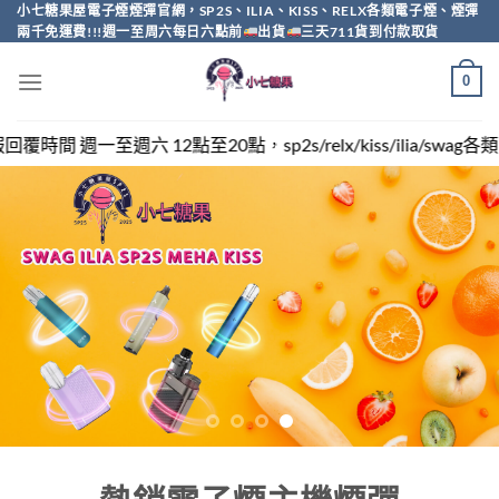
Skip
小七糖果屋電子煙煙彈官網，SP2S、ILIA、KISS、RELX各類電子煙、煙彈
兩千免運費!!!週一至周六每日六點前
出貨
三天711貨到付款取貨
to
content
0
sp2s/relx/kiss/ilia/swag各類電子煙煙彈買越多越便