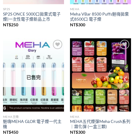
SP2S
MEHA
SP2S ONCE 5000口拋棄式電子
Meha VBar 8500 Puffs魅嗨拋棄
煙|一次性電子煙新品上市
式8500口 電子煙
NT$
250
NT$
300
Add to
Add to
wishlist
wishlist
已售完
MEHA主機
MEHA
魅嗨MEHA GLOR 電子煙一代主
MEHA五代煙彈Meha Crush系列
機
｜霧化彈 (一盒三顆)
NT$
450
NT$
300