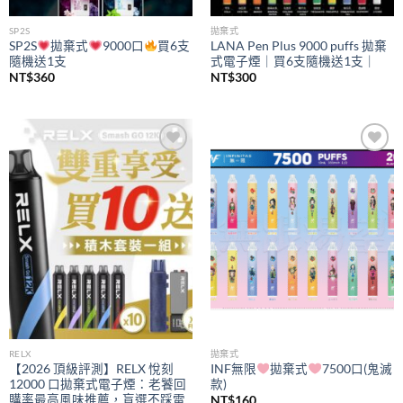
SP2S
拋棄式
SP2S
拋棄式
9000口
買6支
LANA Pen Plus 9000 puffs 拋棄
隨機送1支
式電子煙｜買6支隨機送1支｜
NT$
360
NT$
300
Add to
Add to
wishlist
wishlist
RELX
拋棄式
【2026 頂級評測】RELX 悅刻
INF無限
拋棄式
7500口(鬼滅
12000 口拋棄式電子煙：老饕回
款)
購率最高風味推薦，盲選不踩雷
NT$
160