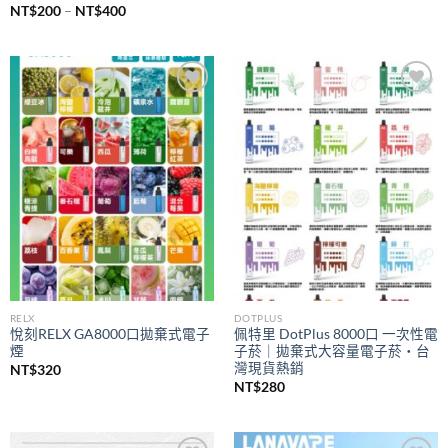
價
NT$
200
–
NT$
400
格
範
圍：
NT$200
到
NT$400
Add to
Add to
wishlist
wishlist
RELX
DOTPLUS
悅刻RELX GA8000口拋棄式電子
佩特里 DotPlus 8000口 一次性電
煙
子菸｜拋棄式大容量電子菸・台
灣現貨熱銷
NT$
320
NT$
280