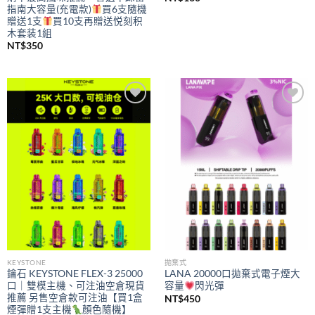
指南大容量(充電款)
買6支隨機
贈送1支
買10支再贈送悦刻积
木套装1組
NT$
350
Add to
Add to
wishlist
wishlist
KEYSTONE
拋棄式
鑰石 KEYSTONE FLEX-3 25000
LANA 20000口拋棄式電子煙大
口｜雙模主機、可注油空倉現貨
容量
閃光彈
推薦 另售空倉款可注油【買1盒
NT$
450
煙彈贈1支主機
顏色隨機】