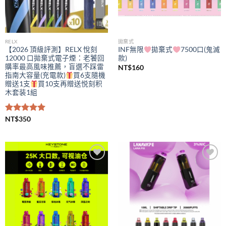
RELX
拋棄式
【2026 頂級評測】RELX 悅刻
INF無限
拋棄式
7500口(鬼滅
12000 口拋棄式電子煙：老饕回
款)
購率最高風味推薦，盲選不踩雷
NT$
160
指南大容量(充電款)
買6支隨機
贈送1支
買10支再贈送悦刻积
木套装1組
評分
NT$
350
5.00
滿分 5
Add to
Add to
wishlist
wishlist