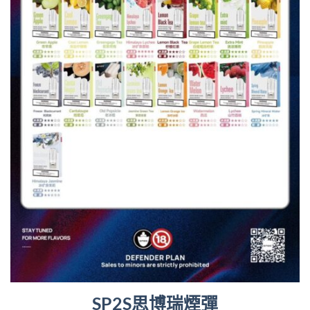
SP2S思博瑞煙彈