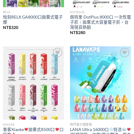
RELX
DOTPLUS
悅刻RELX GA8000口拋棄式電子
佩特里 DotPlus 8000口 一次性電
煙
子菸｜拋棄式大容量電子菸・台
灣現貨熱銷
NT$
320
NT$
280
Add to
Add to
wishlist
wishlist
XIAOKE
熱門電子煙煙彈
梟客Xiaoke
拋棄式8500口
口
LANA Ultra 16000口
特涼