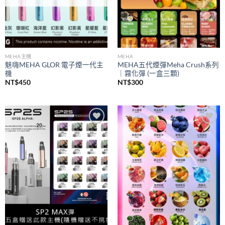
MEHA主機
MEHA
魅嗨MEHA GLOR 電子煙一代主
MEHA五代煙彈Meha Crush系列
機
｜霧化彈 (一盒三顆)
NT$
450
NT$
300
Add to
Add to
wishlist
wishlist