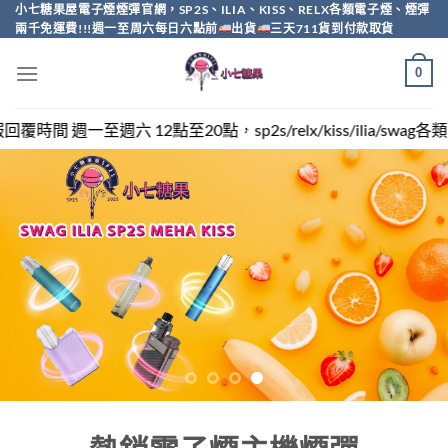
Skip
小七糖果屋電子煙煙彈官網，SP2S、ILIA、KISS、RELX各類電子煙、煙彈
兩千免運費!!!週一至周六每日六點前
出貨
三天711貨到付款取貨
to
content
0
，sp2s/relx/kiss/ilia/swag各類電子煙煙彈買越多越便