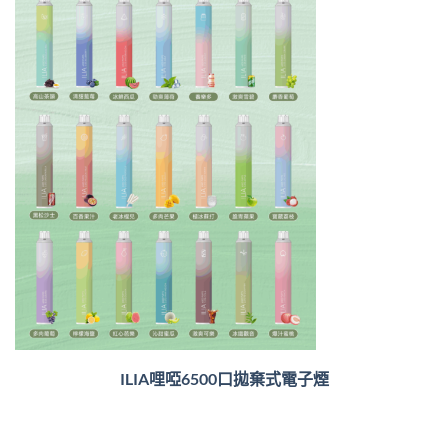
ILIA哩啞6500口
拋棄式電子煙