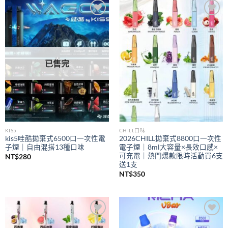
到
NT$350
Add to
Add to
wishlist
wishlist
已售完
KIS5
CHILL口味
kis5哇酷拋棄式6500口一次性電
2026CHILL拋棄式8800口一次性
子煙｜自由混搭13種口味
電子煙｜8ml大容量×長效口感×
可充電｜熱門爆款限時活動買6支
NT$
280
送1支
NT$
350
Add to
Add to