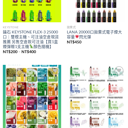
KEYSTONE
拋棄式
鑰石 KEYSTONE FLEX-3 25000
LANA 20000口拋棄式電子煙大
口｜雙模主機、可注油空倉現貨
容量
閃光彈
推薦 另售空倉款可注油【買1盒
NT$
450
煙彈贈1支主機
顏色隨機】
價
NT$
200
–
NT$
400
格
範
圍：
NT$200
到
NT$400
Add to
Add to
wishlist
wishlist