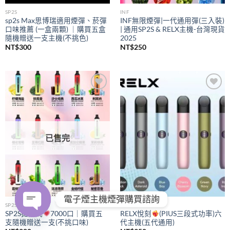
SP2S
INF
sp2s Max思博瑞適用煙彈、菸彈
INF無限煙彈|一代通用彈(三入裝)
口味推薦 (一盒兩顆) ｜購買五盒
| 通用SP2S & RELX主機-台灣現貨
隨機贈送一支主機(不挑色)
2025
NT$
300
NT$
250
Add to
Add to
wishlist
wishlist
已售完
電子煙主機煙彈購買諮詢
SP2S
RELX
SP2S拋棄式
7000口｜購買五
RELX悅刻
(PIUS三段式功率)六
支隨機贈送一支(不挑口味)
代主機(五代通用)
OPEN