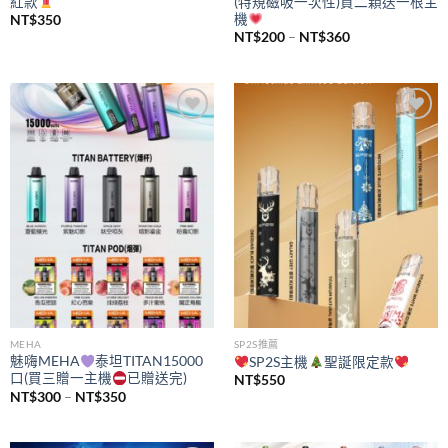
紅款
(特規磁吸一次性)買二顆送一根主
機
NT$
350
價
NT$
200
–
NT$
360
格
範
圍：
NT$200
到
NT$360
Add to
Add to
wishlist
wishlist
MEHA
SP2S推薦
魅嗨MEHA
泰坦TITAN15000
SP2S主機
聖誕限定款
口(買三贈一主機
已贈送完)
NT$
550
價
NT$
300
–
NT$
350
格
範
圍：
NT$300