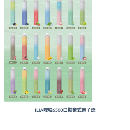
ILIA哩啞6500口
拋棄式電子煙