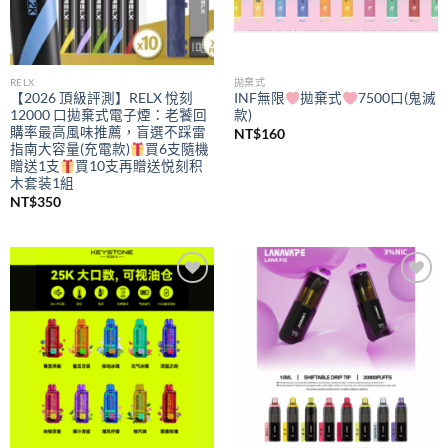
RELX
拋棄式
【2026 頂級評測】RELX 悅刻
INF無限
拋棄式
7500口(鬼滅
12000 口拋棄式電子煙：老饕回
款)
購率最高風味推薦，盲選不踩雷
NT$
160
指南大容量(充電款)
買6支隨機
贈送1支
買10支再贈送悦刻积
木套装1組
NT$
350
Add to
Add to
wishlist
wishlist