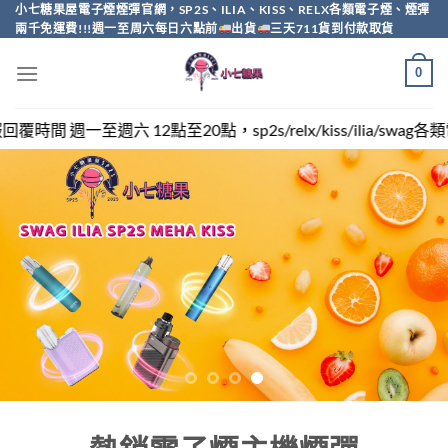
Skip
小七糖果屋電子煙煙彈官網，SP2S、ILIA、KISS、RELX各類電子煙、煙彈
兩千免運費!!!週一至周六每日六點前
出貨
三天711貨到付款取貨
to
content
0
20點，sp2s/relx/kiss/ilia/swag各類電子煙煙彈買越