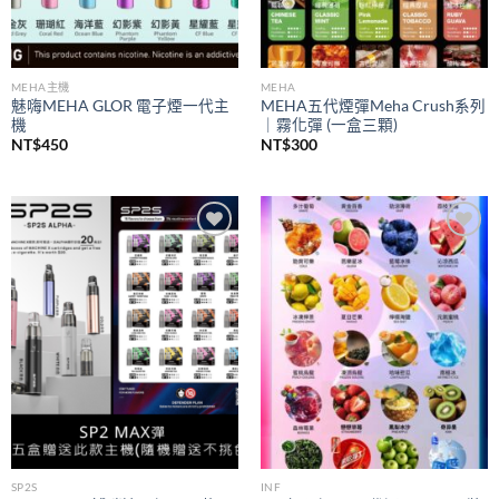
MEHA主機
MEHA
魅嗨MEHA GLOR 電子煙一代主
MEHA五代煙彈Meha Crush系列
機
｜霧化彈 (一盒三顆)
NT$
450
NT$
300
Add to
Add to
wishlist
wishlist
SP2S
INF