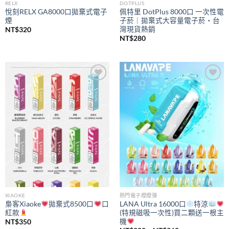
RELX
DOTPLUS
悅刻RELX GA8000口拋棄式電子
佩特里 DotPlus 8000口 一次性電
煙
子菸｜拋棄式大容量電子菸・台
灣現貨熱銷
NT$
320
NT$
280
Add to
Add to
wishlist
wishlist
XIAOKE
熱門電子煙煙彈
梟客Xiaoke
拋棄式8500口
口
LANA Ultra 16000口
特涼
紅款
(特規磁吸一次性)買二顆送一根主
機
NT$
350