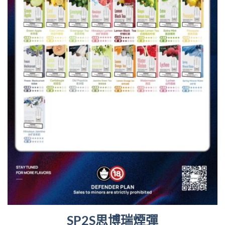
SP2S思博瑞煙彈