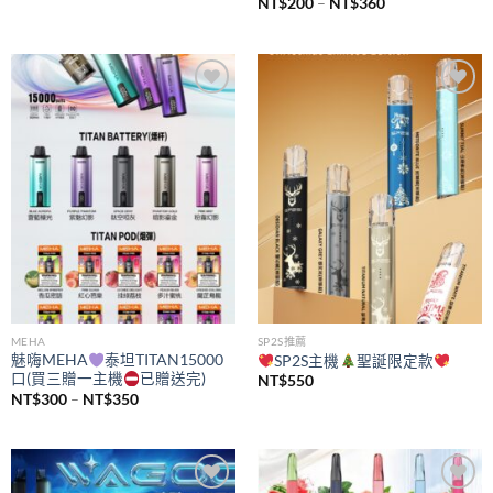
價
NT$
200
–
NT$
360
格
範
圍：
NT$200
到
NT$360
Add to
Add to
wishlist
wishlist
MEHA
SP2S推薦
魅嗨MEHA
泰坦TITAN15000
SP2S主機
聖誕限定款
口(買三贈一主機
已贈送完)
NT$
550
價
NT$
300
–
NT$
350
格
範
圍：
NT$300
到
NT$350