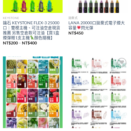
KEYSTONE
拋棄式
鑰石 KEYSTONE FLEX-3 25000
LANA 20000口拋棄式電子煙大
口｜雙模主機、可注油空倉現貨
容量
閃光彈
推薦 另售空倉款可注油【買1盒
NT$
450
煙彈贈1支主機
顏色隨機】
價
NT$
200
–
NT$
400
格
範
圍：
NT$200
到
NT$400
Add to
Add to
wishlist
wishlist