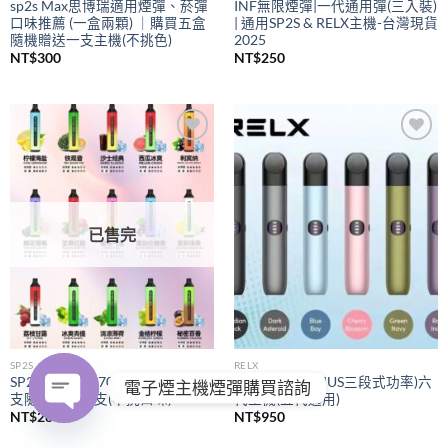
sp2s Max思博瑞適用煙彈、菸彈
INF無限煙彈|一代通用彈(三入裝)
口味推薦 (一盒兩顆) ｜購買五盒
| 通用SP2S & RELX主機-台灣現貨
隨機贈送一支主機(不挑色)
2025
NT$
300
NT$
250
Add to
Add to
wishlist
wishlist
已售完
SP2S
RELX
SP2S拋棄式
7000口｜購買五
RELX悅刻
(PIUS三段式功率)六
電子煙主機煙彈購買諮詢
支隨機贈送一支(不挑口味)
代主機(五代通用)
NT$
280
NT$
950
OPEN