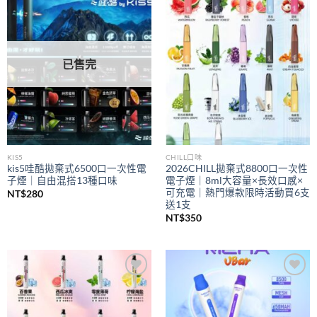
Add to
Add to
wishlist
wishlist
已售完
KIS5
CHILL口味
kis5哇酷拋棄式6500口一次性電
2026CHILL拋棄式8800口一次性
子煙｜自由混搭13種口味
電子煙｜8ml大容量×長效口感×
可充電｜熱門爆款限時活動買6支
NT$
280
送1支
NT$
350
Add to
Add to
wishlist
wishlist