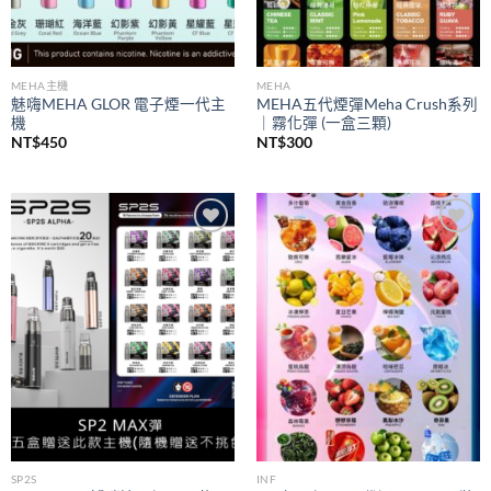
MEHA主機
MEHA
魅嗨MEHA GLOR 電子煙一代主
MEHA五代煙彈Meha Crush系列
機
｜霧化彈 (一盒三顆)
NT$
450
NT$
300
Add to
Add to
wishlist
wishlist
SP2S
INF