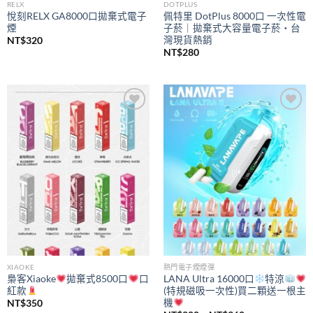
RELX
DOTPLUS
悅刻RELX GA8000口拋棄式電子
佩特里 DotPlus 8000口 一次性電
煙
子菸｜拋棄式大容量電子菸・台
灣現貨熱銷
NT$
320
NT$
280
Add to
Add to
wishlist
wishlist
XIAOKE
熱門電子煙煙彈
梟客Xiaoke
拋棄式8500口
口
LANA Ultra 16000口
特涼
紅款
(特規磁吸一次性)買二顆送一根主
機
NT$
350