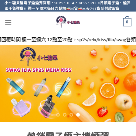
Skip
小七糖果屋電子煙煙彈官網，SP2S、ILIA、KISS、RELX各類電子煙、煙彈
兩千免運費!!!週一至周六每日六點前
出貨
三天711貨到付款取貨
to
content
0
，sp2s/relx/kiss/ilia/swag各類電子煙煙彈買越多越便