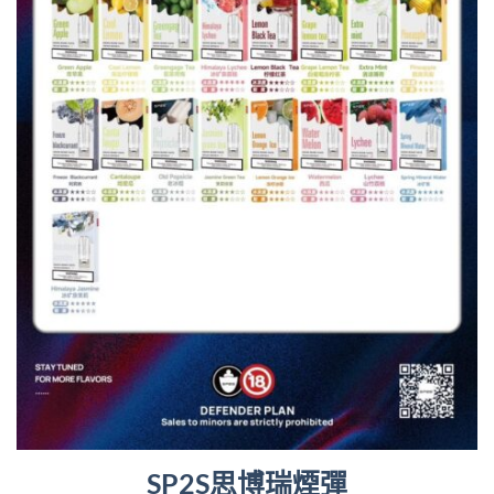
SP2S思博瑞煙彈