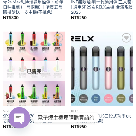
sp2s Max思博瑞適用煙彈、菸彈
INF無限煙彈|一代通用彈(三入裝)
口味推薦 (一盒兩顆) ｜購買五盒
| 通用SP2S & RELX主機-台灣現貨
隨機贈送一支主機(不挑色)
2025
NT$
300
NT$
250
Add to
Add to
wishlist
wishlist
已售完
SP2S
RELX
SP2S拋棄式
7000口｜購買五
RELX悅刻
(PIUS三段式功率)六
電子煙主機煙彈購買諮詢
支隨機贈送一支(不挑口味)
代主機(五代通用)
NT$
280
NT$
950
OPEN