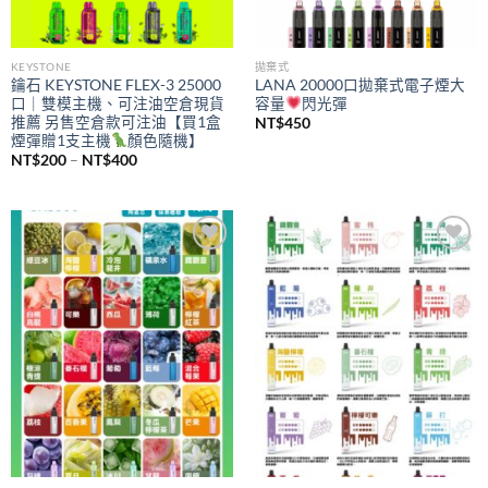
KEYSTONE
拋棄式
鑰石 KEYSTONE FLEX-3 25000
LANA 20000口拋棄式電子煙大
口｜雙模主機、可注油空倉現貨
容量
閃光彈
推薦 另售空倉款可注油【買1盒
NT$
450
煙彈贈1支主機
顏色隨機】
價
NT$
200
–
NT$
400
格
範
圍：
NT$200
到
NT$400
Add to
Add to
wishlist
wishlist