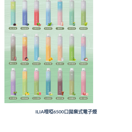
ILIA哩啞6500口
拋棄式電子煙