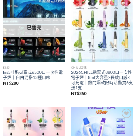
Add to
Add to
wishlist
wishlist
已售完
KIS5
CHILL口味
kis5哇酷拋棄式6500口一次性電
2026CHILL拋棄式8800口一次性
子煙｜自由混搭13種口味
電子煙｜8ml大容量×長效口感×
可充電｜熱門爆款限時活動買6支
NT$
280
送1支
NT$
350
Add to
Add to
wishlist
wishlist