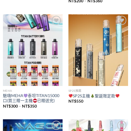
價
NT$
200
–
NT$
360
格
範
圍：
NT$200
到
NT$360
Add to
Add to
wishlist
wishlist
MEHA
SP2S推薦
魅嗨MEHA
泰坦TITAN15000
SP2S主機
聖誕限定款
口(買三贈一主機
已贈送完)
NT$
550
價
NT$
300
–
NT$
350
格
範
圍：
NT$300
到
NT$350