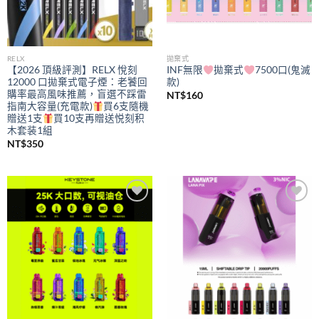
RELX
拋棄式
【2026 頂級評測】RELX 悅刻
INF無限
拋棄式
7500口(鬼滅
12000 口拋棄式電子煙：老饕回
款)
購率最高風味推薦，盲選不踩雷
NT$
160
指南大容量(充電款)
買6支隨機
贈送1支
買10支再贈送悦刻积
木套装1組
NT$
350
Add to
Add to
wishlist
wishlist