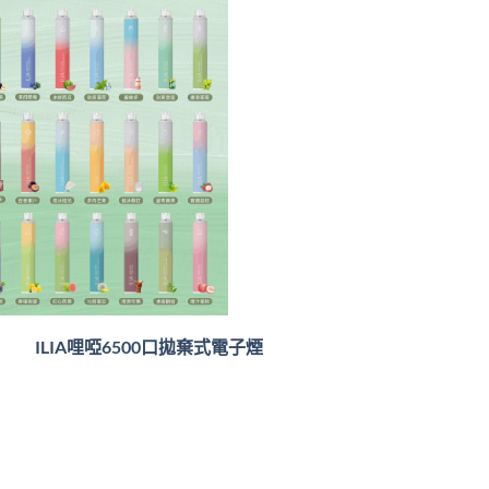
ILIA哩啞6500口
拋棄式電子煙