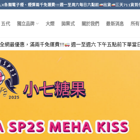
RELX各類電子煙、煙彈兩千免運費!!!週一至周六每日六點前
出貨
三天711貨到
五代
獨立品牌
大煙
拋棄式
關於我們
最新消息
所有
免運費!!!
週一至週六 下午五點前下單當日出貨，客服回覆時間 週一至