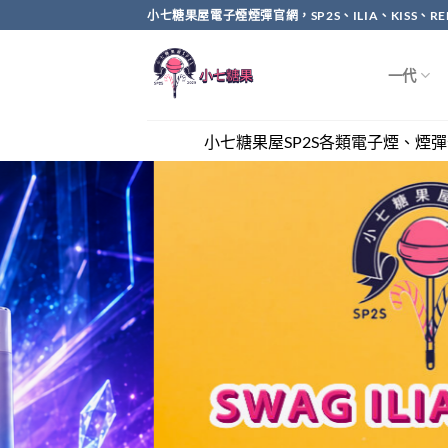
Skip
小七糖果屋電子煙煙彈官網，SP2S、ILIA、KISS、
to
content
一代
小七糖果屋SP2S各類電子煙、煙彈全網最優惠，滿兩千