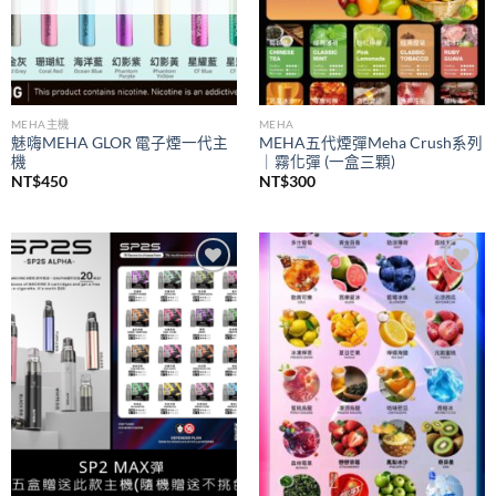
MEHA主機
MEHA
魅嗨MEHA GLOR 電子煙一代主
MEHA五代煙彈Meha Crush系列
機
｜霧化彈 (一盒三顆)
NT$
450
NT$
300
Add to
Add to
wishlist
wishlist