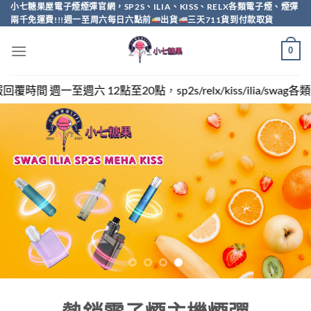
Skip
小七糖果屋電子煙煙彈官網，SP2S、ILIA、KISS、RELX各類電子煙、煙彈
兩千免運費!!!週一至周六每日六點前
出貨
三天711貨到付款取貨
to
content
0
，sp2s/relx/kiss/ilia/swag各類電子煙煙彈買越多越便