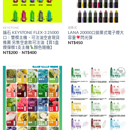
KEYSTONE
拋棄式
鑰石 KEYSTONE FLEX-3 25000
LANA 20000口拋棄式電子煙大
口｜雙模主機、可注油空倉現貨
容量
閃光彈
推薦 另售空倉款可注油【買1盒
NT$
450
煙彈贈1支主機
顏色隨機】
價
NT$
200
–
NT$
400
格
範
圍：
NT$200
到
NT$400
Add to
Add to
wishlist
wishlist