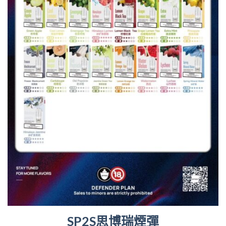
SP2S思博瑞煙彈