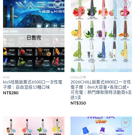
到
NT$350
Add to
Add to
wishlist
wishlist
已售完
KIS5
CHILL口味
kis5哇酷拋棄式6500口一次性電
2026CHILL拋棄式8800口一次性
子煙｜自由混搭13種口味
電子煙｜8ml大容量×長效口感×
可充電｜熱門爆款限時活動買6支
NT$
280
送1支
NT$
350
Add to
Add to