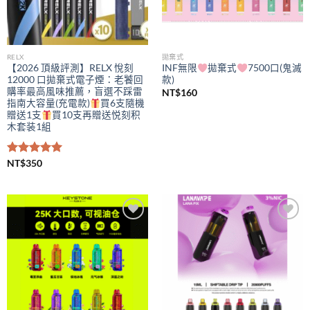
RELX
拋棄式
【2026 頂級評測】RELX 悅刻
INF無限
拋棄式
7500口(鬼滅
12000 口拋棄式電子煙：老饕回
款)
購率最高風味推薦，盲選不踩雷
NT$
160
指南大容量(充電款)
買6支隨機
贈送1支
買10支再贈送悦刻积
木套装1組
評分
NT$
350
5.00
滿分 5
Add to
Add to
wishlist
wishlist