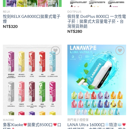
RELX
DOTPLUS
悅刻RELX GA8000口拋棄式電子
佩特里 DotPlus 8000口 一次性電
煙
子菸｜拋棄式大容量電子菸・台
灣現貨熱銷
NT$
320
NT$
280
Add to
Add to
wishlist
wishlist
XIAOKE
熱門電子煙煙彈
梟客Xiaoke
拋棄式8500口
口
LANA Ultra 16000口
特涼