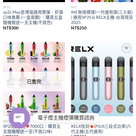
SP2S
INF
sp2s Max思博瑞適用煙彈、菸彈
INF無限煙彈|一代通用彈(三入裝)
口味推薦 (一盒兩顆) ｜購買五盒
| 通用SP2S & RELX主機-台灣現貨
隨機贈送一支主機(不挑色)
2025
NT$
300
NT$
250
Add to
Add to
wishlist
wishlist
已售完
電子煙主機煙彈購買諮詢
SP2S
RELX
SP2S拋棄式
7000口｜購買五
RELX悅刻
(PIUS三段式功率)六
支隨機贈送一支(不挑口味)
代主機(五代通用)
OPEN