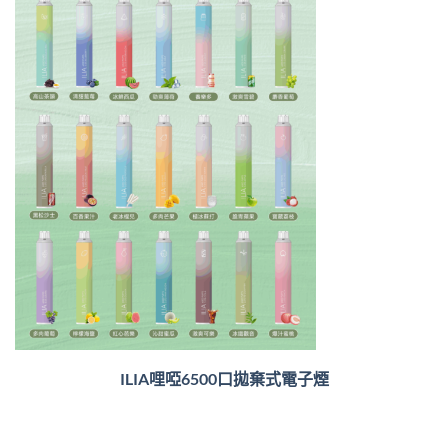
ILIA哩啞6500口
拋棄式電子煙