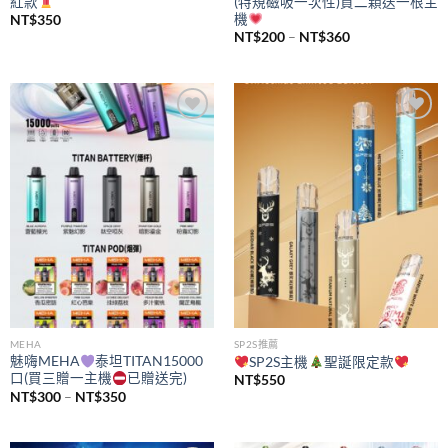
紅款
(特規磁吸一次性)買二顆送一根主
機
NT$
350
價
NT$
200
–
NT$
360
格
範
圍：
NT$200
到
NT$360
Add to
Add to
wishlist
wishlist
MEHA
SP2S推薦
魅嗨MEHA
泰坦TITAN15000
SP2S主機
聖誕限定款
口(買三贈一主機
已贈送完)
NT$
550
價
NT$
300
–
NT$
350
格
範
圍：
NT$300