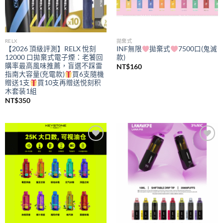
RELX
拋棄式
【2026 頂級評測】RELX 悅刻
INF無限
拋棄式
7500口(鬼滅
12000 口拋棄式電子煙：老饕回
款)
購率最高風味推薦，盲選不踩雷
NT$
160
指南大容量(充電款)
買6支隨機
贈送1支
買10支再贈送悦刻积
木套装1組
NT$
350
Add to
Add to
wishlist
wishlist