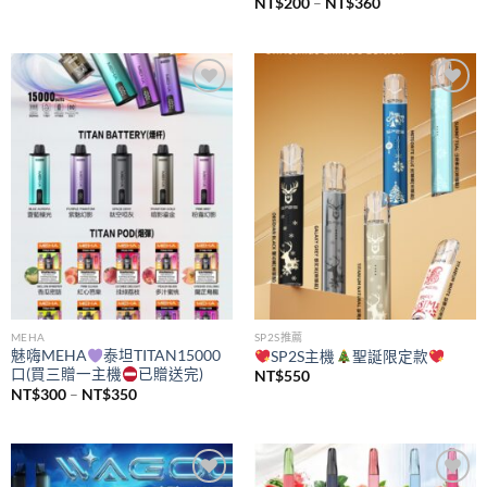
價
NT$
200
–
NT$
360
格
範
圍：
NT$200
到
NT$360
Add to
Add to
wishlist
wishlist
MEHA
SP2S推薦
魅嗨MEHA
泰坦TITAN15000
SP2S主機
聖誕限定款
口(買三贈一主機
已贈送完)
NT$
550
價
NT$
300
–
NT$
350
格
範
圍：
NT$300
到
NT$350