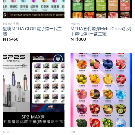
MEHA主機
MEHA
魅嗨MEHA GLOR 電子煙一代主
MEHA五代煙彈Meha Crush系列
機
｜霧化彈 (一盒三顆)
NT$
450
NT$
300
Add to
Add to
wishlist
wishlist
SP2S
INF