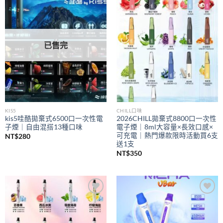
Add to
Add to
wishlist
wishlist
已售完
KIS5
CHILL口味
kis5哇酷拋棄式6500口一次性電
2026CHILL拋棄式8800口一次性
子煙｜自由混搭13種口味
電子煙｜8ml大容量×長效口感×
可充電｜熱門爆款限時活動買6支
NT$
280
送1支
NT$
350
Add to
Add to
wishlist
wishlist