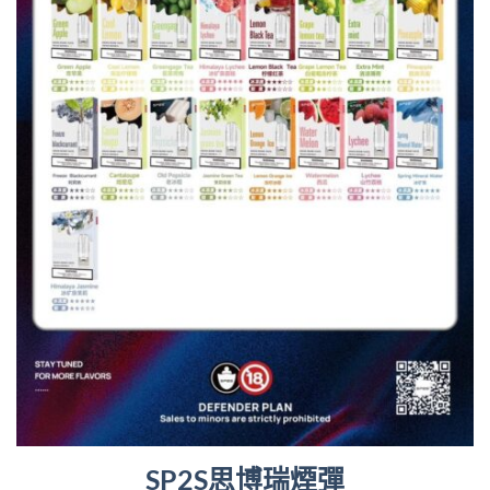
SP2S思博瑞煙彈