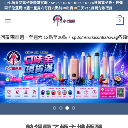
Skip
小七糖果屋電子煙煙彈官網，SP2S、ILIA、KISS、RELX各類電子煙、煙彈
兩千免運費!!!週一至周六每日六點前
出貨
三天711貨到付款取貨
to
content
0
sp2s/relx/kiss/ilia/swag各類電子煙煙彈買越多越便