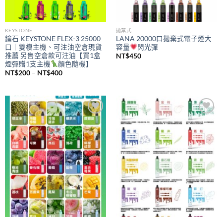
KEYSTONE
拋棄式
鑰石 KEYSTONE FLEX-3 25000
LANA 20000口拋棄式電子煙大
口｜雙模主機、可注油空倉現貨
容量
閃光彈
推薦 另售空倉款可注油【買1盒
NT$
450
煙彈贈1支主機
顏色隨機】
價
NT$
200
–
NT$
400
格
範
圍：
NT$200
到
NT$400
Add to
Add to
wishlist
wishlist