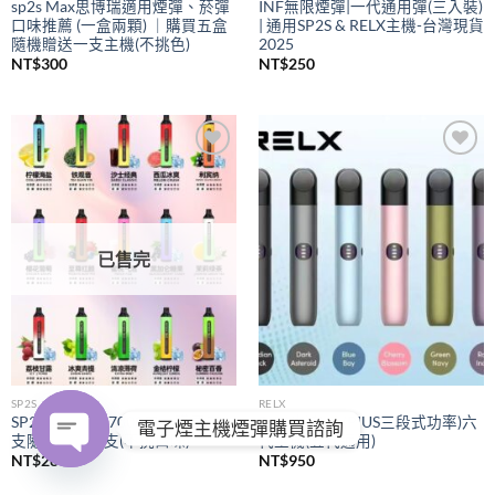
sp2s Max思博瑞適用煙彈、菸彈
INF無限煙彈|一代通用彈(三入裝)
口味推薦 (一盒兩顆) ｜購買五盒
| 通用SP2S & RELX主機-台灣現貨
隨機贈送一支主機(不挑色)
2025
NT$
300
NT$
250
Add to
Add to
wishlist
wishlist
已售完
SP2S
RELX
SP2S拋棄式
7000口｜購買五
RELX悅刻
(PIUS三段式功率)六
電子煙主機煙彈購買諮詢
支隨機贈送一支(不挑口味)
代主機(五代通用)
NT$
280
NT$
950
OPEN