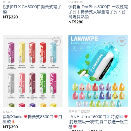
RELX
DOTPLUS
悅刻RELX GA8000口拋棄式電子
佩特里 DotPlus 8000口 一次性電
煙
子菸｜拋棄式大容量電子菸・台
灣現貨熱銷
NT$
320
NT$
280
Add to
Add to
wishlist
wishlist
XIAOKE
熱門電子煙煙彈
梟客Xiaoke
拋棄式8500口
口
LANA Ultra 16000口
特涼
紅款
(特規磁吸一次性)買二顆送一根主
機
NT$
350