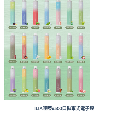
ILIA哩啞6500口
拋棄式電子煙