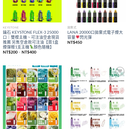
KEYSTONE
拋棄式
鑰石 KEYSTONE FLEX-3 25000
LANA 20000口拋棄式電子煙大
口｜雙模主機、可注油空倉現貨
容量
閃光彈
推薦 另售空倉款可注油【買1盒
NT$
450
煙彈贈1支主機
顏色隨機】
價
NT$
200
–
NT$
400
格
範
圍：
NT$200
到
NT$400
Add to
Add to
wishlist
wishlist