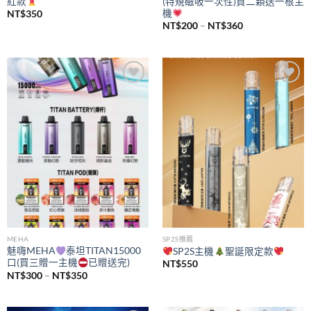
紅款
(特規磁吸一次性)買二顆送一根主
機
NT$
350
價
NT$
200
–
NT$
360
格
範
圍：
NT$200
到
NT$360
Add to
Add to
wishlist
wishlist
MEHA
SP2S推薦
魅嗨MEHA
泰坦TITAN15000
SP2S主機
聖誕限定款
口(買三贈一主機
已贈送完)
NT$
550
價
NT$
300
–
NT$
350
格
範
圍：
NT$300