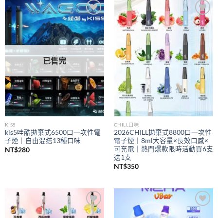
到
NT$350
Add to
Add to
wishlist
wishlist
已售完
KIS5
CHILL口味
kis5哇酷拋棄式6500口一次性電
2026CHILL拋棄式8800口一次性
子煙｜自由混搭13種口味
電子煙｜8ml大容量×長效口感×
可充電｜熱門爆款限時活動買6支
NT$
280
送1支
NT$
350
Add to
Add to