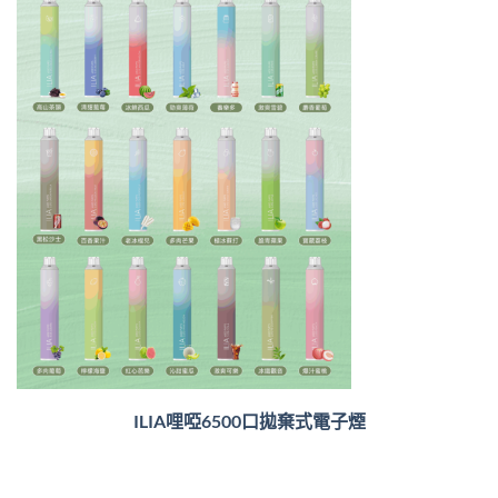
ILIA哩啞6500口
拋棄式電子煙