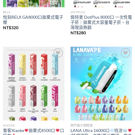
RELX
DOTPLUS
悅刻RELX GA8000口拋棄式電子
佩特里 DotPlus 8000口 一次性電
煙
子菸｜拋棄式大容量電子菸・台
灣現貨熱銷
NT$
320
NT$
280
Add to
Add to
wishlist
wishlist
XIAOKE
熱門電子煙煙彈
梟客Xiaoke
拋棄式8500口
口
LANA Ultra 16000口
特涼