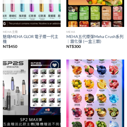
MEHA主機
MEHA
魅嗨MEHA GLOR 電子煙一代主
MEHA五代煙彈Meha Crush系列
機
｜霧化彈 (一盒三顆)
NT$
450
NT$
300
Add to
Add to
wishlist
wishlist