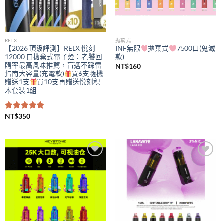
RELX
拋棄式
【2026 頂級評測】RELX 悅刻
INF無限
拋棄式
7500口(鬼滅
12000 口拋棄式電子煙：老饕回
款)
購率最高風味推薦，盲選不踩雷
NT$
160
指南大容量(充電款)
買6支隨機
贈送1支
買10支再贈送悦刻积
木套装1組
評分
NT$
350
5.00
滿分 5
Add to
Add to
wishlist
wishlist