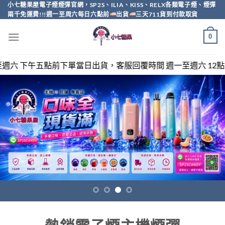
Skip
小七糖果屋電子煙煙彈官網，SP2S、ILIA、KISS、RELX各類電子煙、煙彈
兩千免運費!!!週一至周六每日六點前
出貨
三天711貨到付款取貨
to
content
0
日出貨，客服回覆時間 週一至週六 12點至20點，sp2s/relx/ki