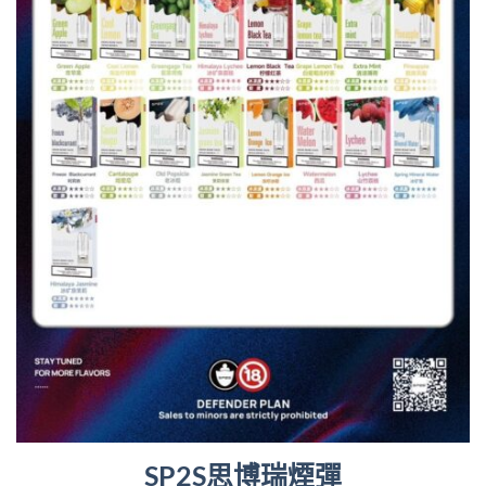
SP2S思博瑞煙彈