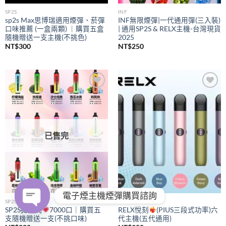
SP2S
INF
sp2s Max思博瑞適用煙彈、菸彈
INF無限煙彈|一代通用彈(三入裝)
口味推薦 (一盒兩顆) ｜購買五盒
| 通用SP2S & RELX主機-台灣現貨
隨機贈送一支主機(不挑色)
2025
NT$
300
NT$
250
Add to
Add to
wishlist
wishlist
已售完
電子煙主機煙彈購買諮詢
SP2S
RELX
SP2S拋棄式
7000口｜購買五
RELX悅刻
(PIUS三段式功率)六
支隨機贈送一支(不挑口味)
代主機(五代通用)
OPEN