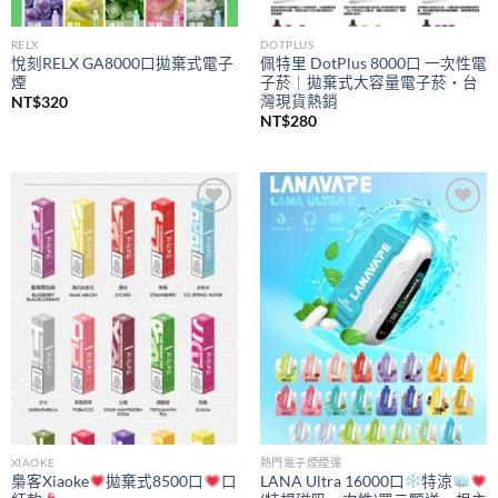
RELX
DOTPLUS
悅刻RELX GA8000口拋棄式電子
佩特里 DotPlus 8000口 一次性電
煙
子菸｜拋棄式大容量電子菸・台
灣現貨熱銷
NT$
320
NT$
280
Add to
Add to
wishlist
wishlist
XIAOKE
熱門電子煙煙彈
梟客Xiaoke
拋棄式8500口
口
LANA Ultra 16000口
特涼