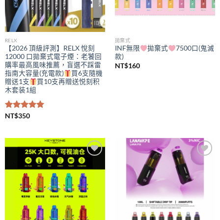
RELX
拋棄式
【2026 頂級評測】RELX 悅刻
INF無限
拋棄式
7500口(鬼滅
12000 口拋棄式電子煙：老饕回
款)
購率最高風味推薦，盲選不踩雷
NT$
160
指南大容量(充電款)
買6支隨機
贈送1支
買10支再贈送悦刻积
木套装1組
評分
NT$
350
5.00
滿分 5
Add to
Add to
wishlist
wishlist