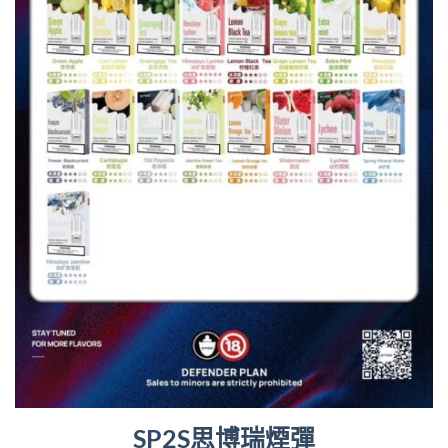
SP2S思博瑞煙彈