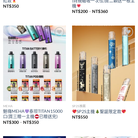
紅款
(特規磁吸一次性)買二顆送一根主
機
NT$
350
價
NT$
200
–
NT$
360
格
範
圍：
NT$200
到
NT$360
Add to
Add to
wishlist
wishlist
MEHA
SP2S推薦
魅嗨MEHA
泰坦TITAN15000
SP2S主機
聖誕限定款
口(買三贈一主機
已贈送完)
NT$
550
價
NT$
300
–
NT$
350
格
範
圍：
NT$300