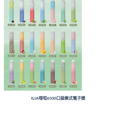
ILIA哩啞6500口
拋棄式電子煙