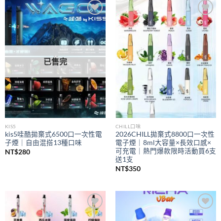
到
NT$350
Add to
Add to
wishlist
wishlist
已售完
KIS5
CHILL口味
kis5哇酷拋棄式6500口一次性電
2026CHILL拋棄式8800口一次性
子煙｜自由混搭13種口味
電子煙｜8ml大容量×長效口感×
可充電｜熱門爆款限時活動買6支
NT$
280
送1支
NT$
350
Add to
Add to