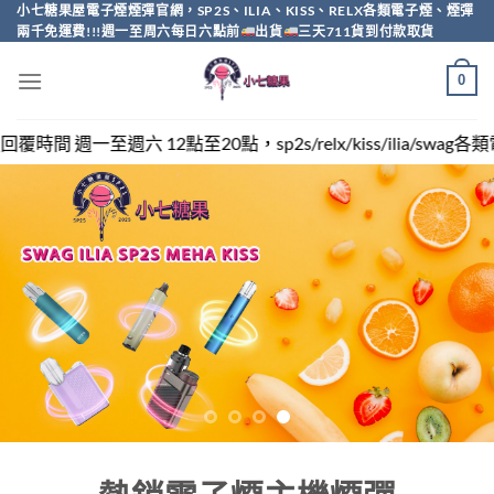
Skip
小七糖果屋電子煙煙彈官網，SP2S、ILIA、KISS、RELX各類電子煙、煙彈
兩千免運費!!!週一至周六每日六點前
出貨
三天711貨到付款取貨
to
content
0
sp2s/relx/kiss/ilia/swag各類電子煙煙彈買越多越便