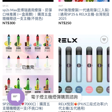
SP2S
INF
sp2s Max思博瑞適用煙彈、菸彈
INF無限煙彈|一代通用彈(三入裝)
口味推薦 (一盒兩顆) ｜購買五盒
| 通用SP2S & RELX主機-台灣現貨
隨機贈送一支主機(不挑色)
2025
NT$
300
NT$
250
Add to
Add to
wishlist
wishlist
已售完
電子煙主機煙彈購買諮詢
SP2S
RELX
SP2S拋棄式
7000口｜購買五
RELX悅刻
(PIUS三段式功率)六
支隨機贈送一支(不挑口味)
代主機(五代通用)
OPEN