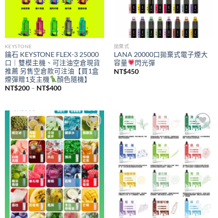
KEYSTONE
拋棄式
鑰石 KEYSTONE FLEX-3 25000
LANA 20000口拋棄式電子煙大
口｜雙模主機、可注油空倉現貨
容量
閃光彈
推薦 另售空倉款可注油【買1盒
NT$
450
煙彈贈1支主機
顏色隨機】
價
NT$
200
–
NT$
400
格
範
圍：
NT$200
到
NT$400
Add to
Add to
wishlist
wishlist