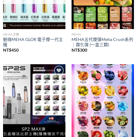
MEHA主機
MEHA
魅嗨MEHA GLOR 電子煙一代主
MEHA五代煙彈Meha Crush系列
機
｜霧化彈 (一盒三顆)
NT$
450
NT$
300
Add to
Add to
wishlist
wishlist